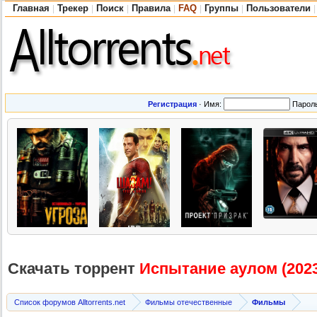
Главная
Трекер
Поиск
Правила
FAQ
Группы
Пользователи
|
|
|
|
|
|
|
Регистрация
·
Имя:
Парол
Скачать торрент
Испытание аулом (202
Список форумов Alltorrents.net
Фильмы отечественные
Фильмы