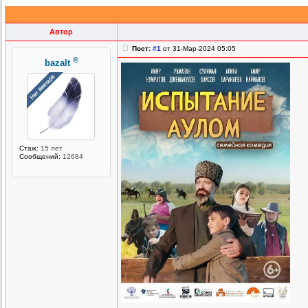
Автор
Пост:
#1
от 31-Мар-2024 05:05
®
bazalt
Стаж:
15 лет
Сообщений:
12684