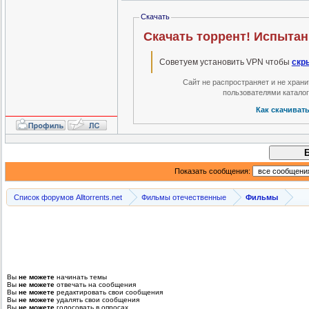
Скачать
Скачать торрент! Испытан
Советуем установить VPN чтобы
скр
Сайт не распространяет и не хран
пользователями катало
Как скачиват
Показать сообщения:
Список форумов Alltorrents.net
Фильмы отечественные
Фильмы
Вы
не можете
начинать темы
Вы
не можете
отвечать на сообщения
Вы
не можете
редактировать свои сообщения
Вы
не можете
удалять свои сообщения
Вы
не можете
голосовать в опросах