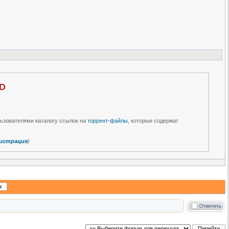
 D
льзователями каталогу ссылок на
торрент-файлы
, которые содержат
истрация
)