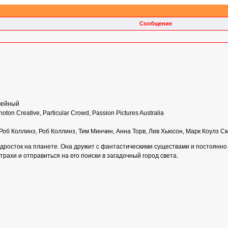
Сообщение
мейный
hoton Creative, Particular Crowd, Passion Pictures Australia
Роб Коллинз, Роб Коллинз, Тим Минчин, Анна Торв, Лив Хьюсон, Марк Коулз 
осток на планете. Она дружит с фантастическими существами и постоянно 
рахи и отправиться на его поиски в загадочный город света.