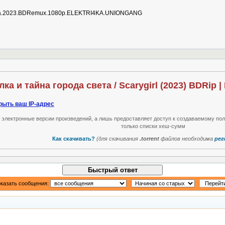
.sveta.2023.BDRemux.1080p.ELEKTRI4KA.UNIONGANG
а и тайна города света / Scarygirl (2023) BDRip |
рыть ваш IP-адрес
т электронные версии произведений, а лишь предоставляет доступ к создаваемому по
только списки хеш-сумм
Как скачивать?
(для скачивания
.torrent
файлов необходима
рег
Быстрый ответ
казать сообщения: