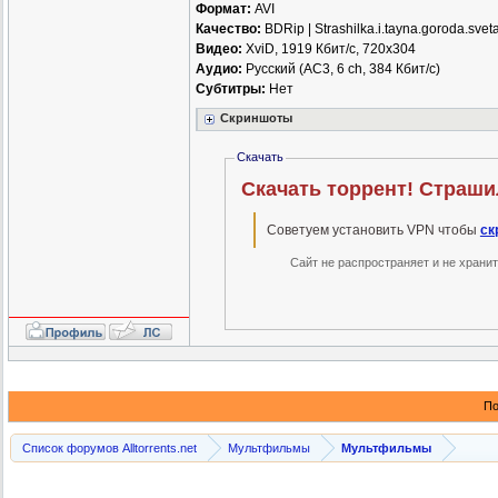
Формат:
AVI
Качество:
BDRip | Strashilka.i.tayna.goroda
Видео:
XviD, 1919 Кбит/с, 720x304
Аудио:
Русский (AC3, 6 ch, 384 Кбит/с)
Субтитры:
Нет
Скриншоты
Скачать
Скачать торрент! Страшилк
Советуем установить VPN чтобы
ск
Сайт не распространяет и не храни
По
Список форумов Alltorrents.net
Мультфильмы
Мультфильмы