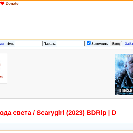
Donate
|
ия
·
Имя:
Пароль:
Запомнить
·
Забы
а света / Scarygirl (2023) BDRip | D