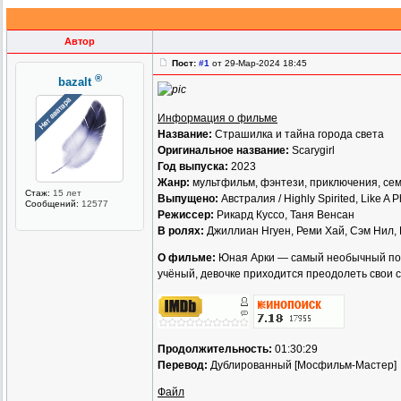
Автор
Пост:
#1
от 29-Мар-2024 18:45
®
bazalt
Информация о фильме
Название:
Страшилка и тайна города света
Оригинальное название:
Scarygirl
Год выпуска:
2023
Жанр:
мультфильм, фэнтези, приключения, се
Стаж:
15 лет
Выпущено:
Австралия / Highly Spirited, Like A P
Сообщений:
12577
Режиссер:
Рикард Куссо, Таня Венсан
В ролях:
Джиллиан Нгуен, Реми Хай, Сэм Нил, 
О фильме:
Юная Арки — самый необычный подр
учёный, девочке приходится преодолеть свои ст
Продолжительность:
01:30:29
Перевод:
Дублированный [Мосфильм-Мастер]
Файл