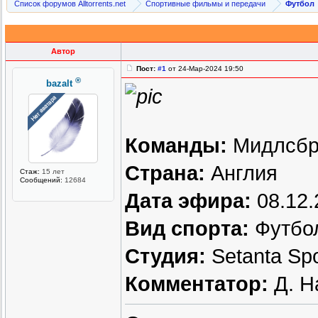
Список форумов Alltorrents.net
Спортивные фильмы и передачи
Футбол
Автор
Пост:
#1
от 24-Мар-2024 19:50
®
bazalt
Команды:
Мидлсбр
Страна:
Англия
Стаж:
15 лет
Сообщений:
12684
Дата эфира:
08.12.
Вид спорта:
Футбо
Студия:
Setanta Sp
Комментатор:
Д. Н