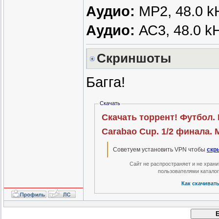
Аудио:
МР2, 48.0 kH
Аудио:
АС3, 48.0 kH
Скриншоты
Багга!
Скачать
Скачать торрент! Футбол.
Carabao Cup. 1/2 финала. М
Советуем установить VPN чтобы
скр
Сайт не распространяет и не хран
пользователями катало
Как скачиват