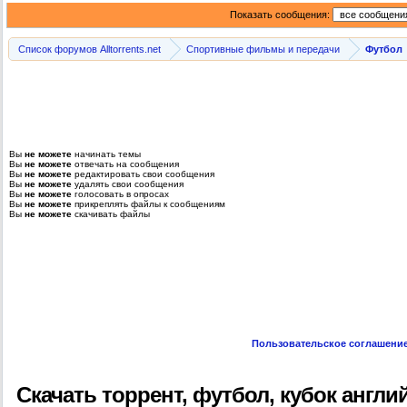
Показать сообщения:
Список форумов Alltorrents.net
Спортивные фильмы и передачи
Футбол
Вы
не можете
начинать темы
Вы
не можете
отвечать на сообщения
Вы
не можете
редактировать свои сообщения
Вы
не можете
удалять свои сообщения
Вы
не можете
голосовать в опросах
Вы
не можете
прикреплять файлы к сообщениям
Вы
не можете
скачивать файлы
Пользовательское соглашени
Скачать торрент, футбол, кубок англи