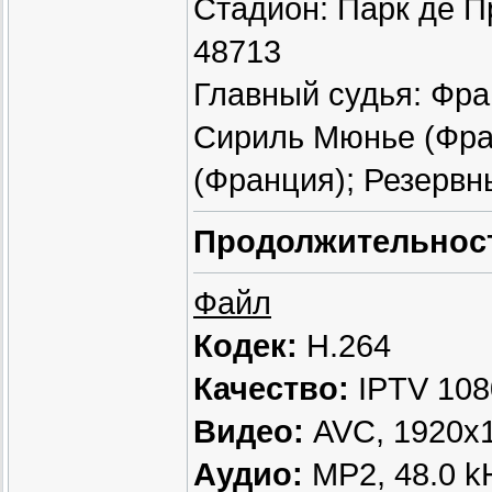
Стадион: Парк де П
48713
Главный судья: Фра
Сириль Мюнье (Фран
(Франция); Резервн
Продолжительнос
Файл
Кодек:
H.264
Качество:
IPTV 108
Видео:
AVC, 1920x10
Аудио:
МР2, 48.0 kH