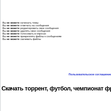
Вы
не можете
начинать темы
Вы
не можете
отвечать на сообщения
Вы
не можете
редактировать свои сообщения
Вы
не можете
удалять свои сообщения
Вы
не можете
голосовать в опросах
Вы
не можете
прикреплять файлы к сообщениям
Вы
не можете
скачивать файлы
Пользовательское соглашени
Скачать торрент, футбол, чемпионат фран