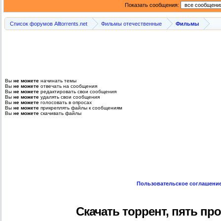
Показать сообщения:
Список форумов Alltorrents.net
Фильмы отечественные
Фильмы
Вы
не можете
начинать темы
Вы
не можете
отвечать на сообщения
Вы
не можете
редактировать свои сообщения
Вы
не можете
удалять свои сообщения
Вы
не можете
голосовать в опросах
Вы
не можете
прикреплять файлы к сообщениям
Вы
не можете
скачивать файлы
Пользовательское соглашени
Скачать торрент, пять проц