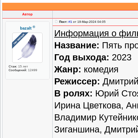
Автор
Пост:
#1
от 19-Мар-2024 04:05
®
bazalt
Информация о фил
Название:
Пять пр
Год выхода:
2023
Жанр:
комедия
Стаж:
15 лет
Сообщений:
12499
Режиссер:
Дмитрий
В ролях:
Юрий Стоя
Ирина Цветкова, Ан
Владимир Кутейник
Зиганшина, Дмитри