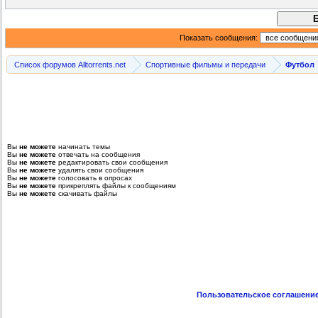
Показать сообщения:
Список форумов Alltorrents.net
Спортивные фильмы и передачи
Футбол
Вы
не можете
начинать темы
Вы
не можете
отвечать на сообщения
Вы
не можете
редактировать свои сообщения
Вы
не можете
удалять свои сообщения
Вы
не можете
голосовать в опросах
Вы
не можете
прикреплять файлы к сообщениям
Вы
не можете
скачивать файлы
Пользовательское соглашени