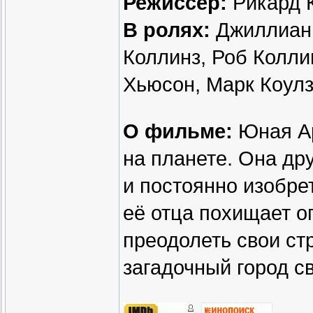
Режиссер:
Рикард К
В ролях:
Джиллиан 
Коллинз, Роб Колли
Хьюсон, Марк Коул
О фильме:
Юная Ар
на планете. Она др
и постоянно изобре
её отца похищает о
преодолеть свои стр
загадочный город св