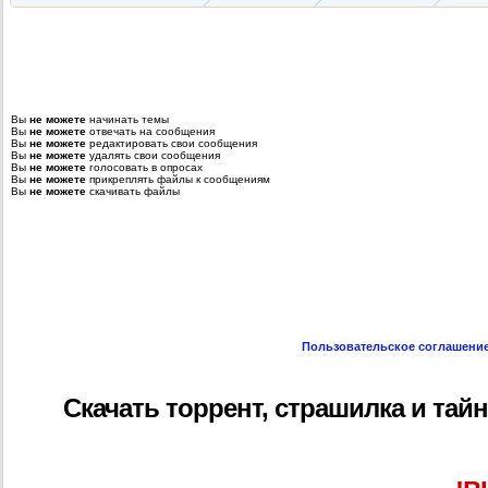
Вы
не можете
начинать темы
Вы
не можете
отвечать на сообщения
Вы
не можете
редактировать свои сообщения
Вы
не можете
удалять свои сообщения
Вы
не можете
голосовать в опросах
Вы
не можете
прикреплять файлы к сообщениям
Вы
не можете
скачивать файлы
Пользовательское соглашени
Скачать торрент, страшилка и тайна 