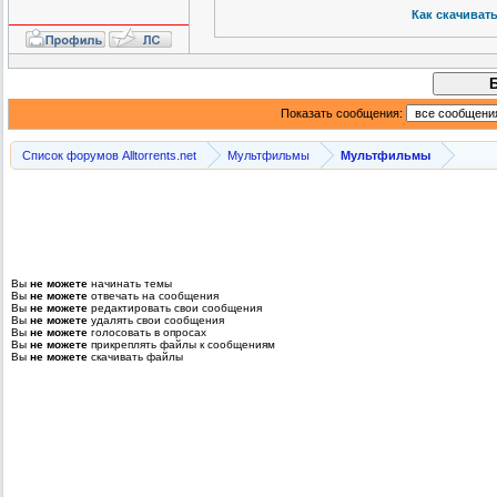
Как скачиват
Показать сообщения:
Список форумов Alltorrents.net
Мультфильмы
Мультфильмы
Вы
не можете
начинать темы
Вы
не можете
отвечать на сообщения
Вы
не можете
редактировать свои сообщения
Вы
не можете
удалять свои сообщения
Вы
не можете
голосовать в опросах
Вы
не можете
прикреплять файлы к сообщениям
Вы
не можете
скачивать файлы