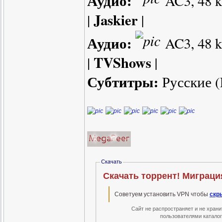
Аудио:
AC3, 48 kH
Jaskier
|
|
Аудио:
AC3, 48 kH
TVShows
|
|
Субтитры:
Русские (
Скачать
Советуем установить VPN чтобы
скр
Сайт не распространяет и не хран
пользователями катало