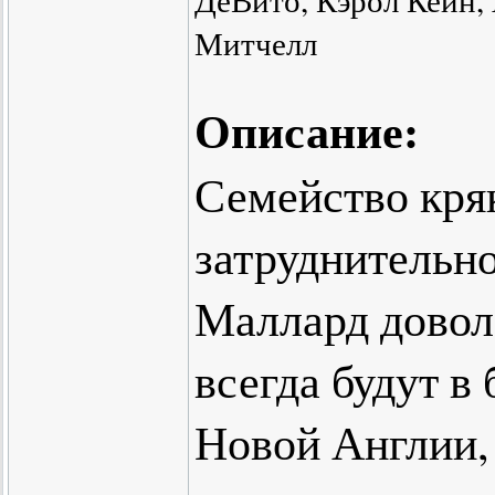
ДеВито, Кэрол Кейн,
Митчелл
Описание:
Семейство кряк
затруднительн
Маллард доволе
всегда будут в
Новой Англии,