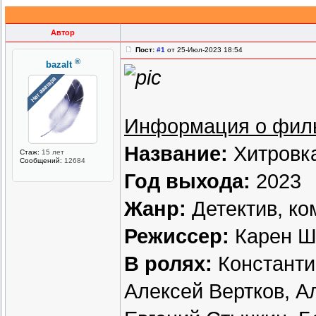
Автор
Пост:
#1
от 25-Июл-2023 18:54
®
bazalt
Информация о фил
Название:
Хитровка
Стаж:
15 лет
Сообщений:
12684
Год выхода:
2023
Жанр:
Детектив, ко
Режиссер:
Карен Ш
В ролях:
Константи
Алексей Вертков, 