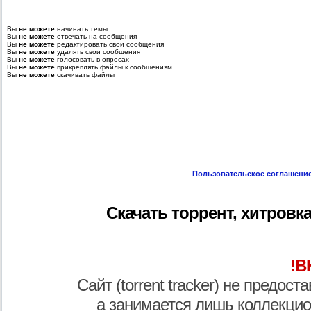
Вы
не можете
начинать темы
Вы
не можете
отвечать на сообщения
Вы
не можете
редактировать свои сообщения
Вы
не можете
удалять свои сообщения
Вы
не можете
голосовать в опросах
Вы
не можете
прикреплять файлы к сообщениям
Вы
не можете
скачивать файлы
Пользовательское соглашени
Скачать торрент, хитровка,
!В
Сайт (torrent tracker) не предос
а занимается лишь коллекцио