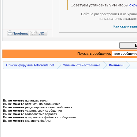
Советуем установить VPN чтобы
скр
Сайт не распространяет и не хран
пользователями катало
Как скачиват
Показать сообщения:
Список форумов Alltorrents.net
Фильмы отечественные
Фильмы
Вы
не можете
начинать темы
Вы
не можете
отвечать на сообщения
Вы
не можете
редактировать свои сообщения
Вы
не можете
удалять свои сообщения
Вы
не можете
голосовать в опросах
Вы
не можете
прикреплять файлы к сообщениям
Вы
не можете
скачивать файлы