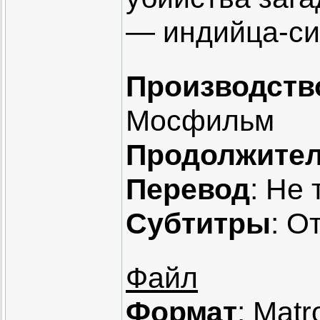
— индийца-си
Производств
Мосфильм
Продолжител
Перевод
: Не
Субтитры
: О
Файл
Формат
: Matr