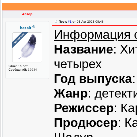
Автор
Пост:
#1
от 03-Авг-2023 08:48
®
bazalt
Информация 
Название
: Хи
четырех
Стаж:
15 лет
Сообщений:
12634
Год выпуска
Жанр
: детект
Режиссер
: К
Продюсер
: К