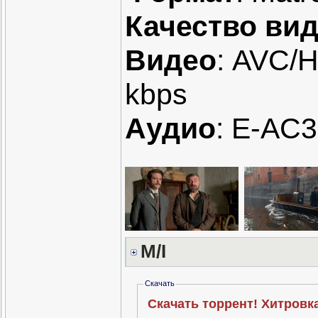
Качество ви
Видео
: AVC/H
kbps
Аудио
: E-AC3
M/I
Скачать
Скачать торрент! Хитровка