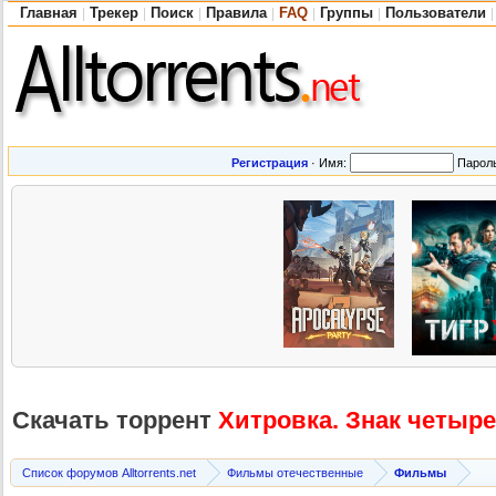
Главная
Трекер
Поиск
Правила
FAQ
Группы
Пользователи
|
|
|
|
|
|
|
Регистрация
·
Имя:
Парол
Скачать торрент
Хитровка. Знак четыре
Список форумов Alltorrents.net
Фильмы отечественные
Фильмы