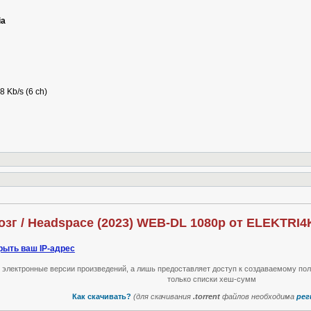
ia
8 Kb/s (6 ch)
зг / Headspace (2023) WEB-DL 1080p от ELEKTRI4
рыть ваш IP-адрес
т электронные версии произведений, а лишь предоставляет доступ к создаваемому по
только списки хеш-сумм
Как скачивать?
(для скачивания
.torrent
файлов необходима
рег