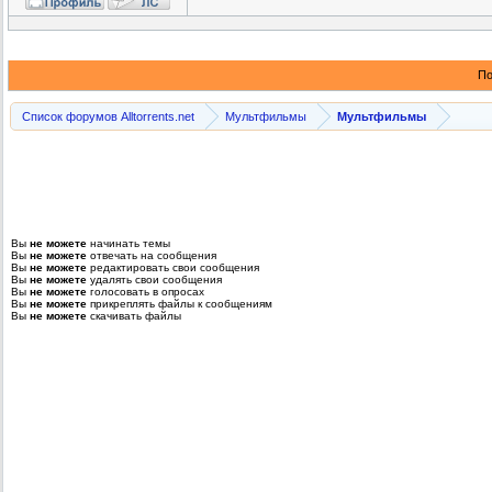
По
Список форумов Alltorrents.net
Мультфильмы
Мультфильмы
Вы
не можете
начинать темы
Вы
не можете
отвечать на сообщения
Вы
не можете
редактировать свои сообщения
Вы
не можете
удалять свои сообщения
Вы
не можете
голосовать в опросах
Вы
не можете
прикреплять файлы к сообщениям
Вы
не можете
скачивать файлы