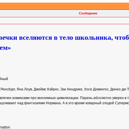
Сообщение
ечки вселяются в тело школьника, что
еем»
ейный
 Ренсбург, Яна Лоув, Джеймс Кэйрнс, Зак Хендрикз, Хосе Домингос, Динео дю
ечен комиксами про внеземные цивилизации. Парень абсолютно уверен в том,
шучивают над фантазиями Нормана. А в это время коварный злодей Супермоз
mation