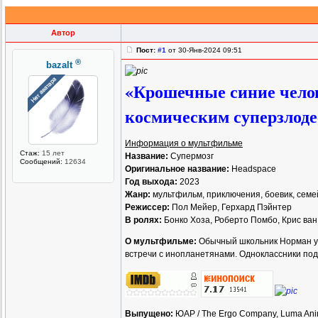
Автор
Пост:
#1
от 30-Янв-2024 09:51
®
bazalt
«Крошечные синие челов
космическим суперзлод
Информация о мультфильме
Стаж:
15 лет
Название:
Супермозг
Сообщений:
12634
Оригинальное название:
Headspace
Год выхода:
2023
Жанр:
мультфильм, приключения, боевик, сем
Режиссер:
Пол Мейер, Герхард Пэйнтер
В ролях:
Бонко Хоза, Роберто Помбо, Крис ван
О мультфильме:
Обычный школьник Норман увл
встречи с инопланетянами. Одноклассники под
Выпущено:
ЮАР / The Ergo Company, Luma Ani