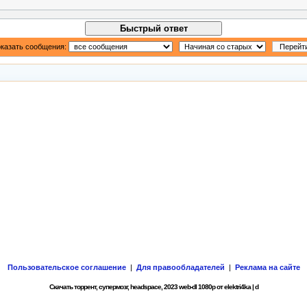
Быстрый ответ
казать сообщения:
Пользовательское соглашение
|
Для правообладателей
|
Реклама на сайте
Скачать торрент, супермозг, headspace, 2023 web-dl 1080p от elektri4ka | d