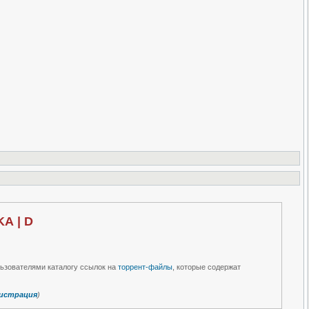
KA | D
льзователями каталогу ссылок на
торрент-файлы
, которые содержат
истрация
)