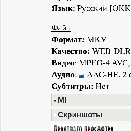
Язык
: Русский [OK
Файл
Формат:
MKV
Качество:
WEB-DLRi
Видео
: MPEG-4 AVC, 
Аудио
:
AAC-HE, 2 c
Субтитры:
Нет
MI
Скриншоты