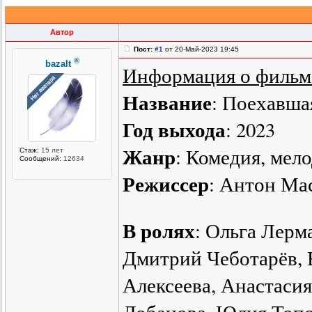
Автор
Пост:
#1
от 20-Май-2023 19:45
®
bazalt
Информация о фильм
Название
: Поехавша
Год выхода
: 2023
Жанр
: Комедия, мел
Стаж:
15 лет
Сообщений:
12634
Режиссер
: Антон Ма
В ролях
: Ольга Лерм
Дмитрий Чеботарёв, 
Алексеева, Анастаси