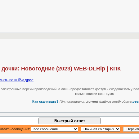
Скачать торрент! Папины дочки: Новогодние (2023) WEB-DLRip | КПК
рыть ваш IP-адрес
т электронные версии произведений, а лишь предоставляет доступ к создаваемому по
только списки хеш-сумм
Как скачивать?
(для скачивания
.torrent
файлов необходима
рег
Быстрый ответ
казать сообщения: