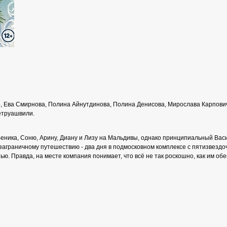
 Ева Смирнова, Полина Айнутдинова, Полина Денисова, Мирослава Карпович
Тетруашвили.
еника, Соню, Арину, Диану и Лизу на Мальдивы, однако принципиальный Вас
заграничному путешествию - два дня в подмосковном комплексе с пятизвездо
ью. Правда, на месте компания понимает, что всё не так роскошно, как им об