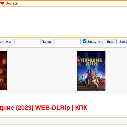
Donate
|
ия
·
Имя:
Пароль:
Запомнить
·
Забы
ние (2023) WEB-DLRip | КПК