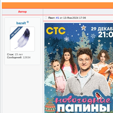
Автор
Пост:
#1
от 13-Янв-2024 17:06
®
bazalt
Стаж:
15 лет
Сообщений:
12634