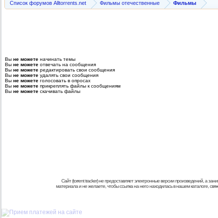
Список форумов Alltorrents.net
Фильмы отечественные
Фильмы
Вы
не можете
начинать темы
Вы
не можете
отвечать на сообщения
Вы
не можете
редактировать свои сообщения
Вы
не можете
удалять свои сообщения
Вы
не можете
голосовать в опросах
Вы
не можете
прикреплять файлы к сообщениям
Вы
не можете
скачивать файлы
Сайт (torrent tracker) не предоставляет электронные версии произведений, а
материала и не желаете, чтобы ссылка на него находилась в нашем каталоге, св