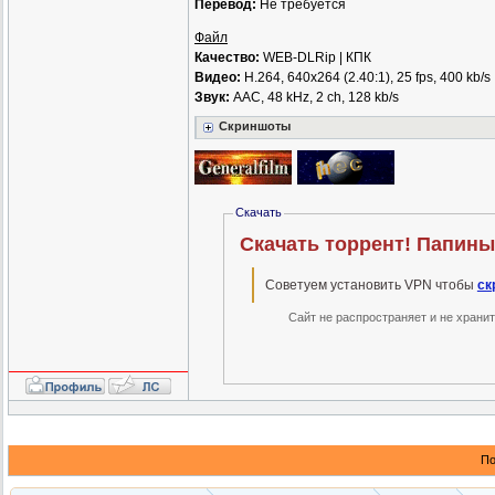
Перевод:
Не требуется
Файл
Качество:
WEB-DLRip | КПК
Видео:
H.264, 640x264 (2.40:1), 25 fps, 400 kb/s
Звук:
AAC, 48 kHz, 2 ch, 128 kb/s
Скриншоты
Скачать
Советуем установить VPN чтобы
ск
Сайт не распространяет и не храни
По