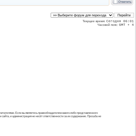
Текущее время:
Сегодня 06:01
Часовой пояс:
GMT + 4
 читателями. Если вы являетесь правообладателем какого-либо представленного
 сайта, и администрация не несёт ответственности за их содержание. Просьба не