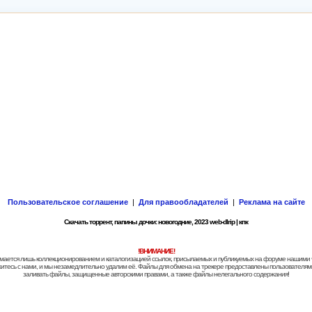
Пользовательское соглашение
|
Для правообладателей
|
Реклама на сайте
Скачать торрент, папины дочки: новогодние, 2023 web-dlrip | кпк
!ВНИМАНИЕ!
 занимается лишь коллекционированием и каталогизацией ссылок, присылаемых и публикуемых на форуме нашими
яжитесь с нами, и мы незамедлительно удалим её. Файлы для обмена на трекере предоставлены пользователями
заливать файлы, защищенные авторскими правами, а также файлы нелегального содержания!