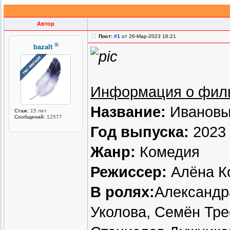
Автор
Пост:
#1
от 26-Мар-2023 16:21
®
bazalt
Информация о фил
Название:
Ивановы
Стаж:
15 лет
Сообщений:
12577
Год выпуска:
2023
Жанр:
Комедия
Режиссер:
Алёна Ко
В ролях:
Александр
Уколова, Семён Тре