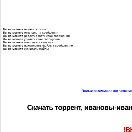
Вы
не можете
начинать темы
Вы
не можете
отвечать на сообщения
Вы
не можете
редактировать свои сообщения
Вы
не можете
удалять свои сообщения
Вы
не можете
голосовать в опросах
Вы
не можете
прикреплять файлы к сообщениям
Вы
не можете
скачивать файлы
Пользовательское соглашени
Скачать торрент, ивановы-иванов
!В