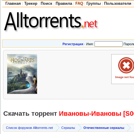
Главная
Трекер
Поиск
Правила
FAQ
Группы
Пользователи
|
|
|
|
|
|
|
Регистрация
·
Имя:
Парол
Скачать торрент
Ивановы-Иван
овы [S06
Список форумов Alltorrents.net
Сериалы
Отечественные сериалы