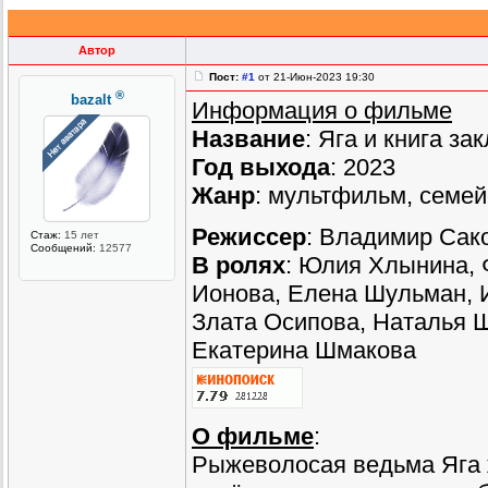
Автор
Пост:
#1
от 21-Июн-2023 19:30
®
bazalt
Информация о фильме
Название
: Яга и книга за
Год выхода
: 2023
Жанр
: мультфильм, семе
Режиссер
: Владимир Сак
Стаж:
15 лет
Сообщений:
12577
В ролях
: Юлия Хлынина, 
Ионова, Елена Шульман, 
Злата Осипова, Наталья Ш
Екатерина Шмакова
О фильме
:
Рыжеволосая ведьма Яга 