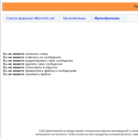
По
Список форумов Alltorrents.net
Мультфильмы
Мультфильмы
Вы
не можете
начинать темы
Вы
не можете
отвечать на сообщения
Вы
не можете
редактировать свои сообщения
Вы
не можете
удалять свои сообщения
Вы
не можете
голосовать в опросах
Вы
не можете
прикреплять файлы к сообщениям
Вы
не можете
скачивать файлы
Сайт (torrent tracker) не предоставляет электронные версии произведений, а
материала и не желаете, чтобы ссылка на него находилась в нашем каталоге, св