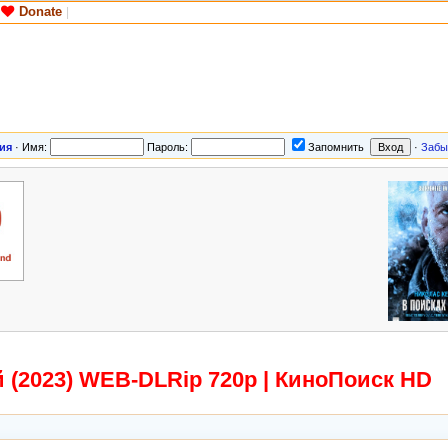
Donate
|
ия
·
Имя:
Пароль:
Запомнить
·
Забы
й (2023) WEB-DLRip 720p | КиноПоиск HD