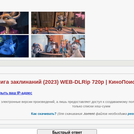
нига заклинаний (2023) WEB-DLRip 720p | КиноПои
рыть ваш IP-адрес
т электронные версии произведений, а лишь предоставляет доступ к создаваемому по
только списки хеш-сумм
Как скачивать?
(для скачивания
.torrent
файлов необходима
рег
Быстрый ответ