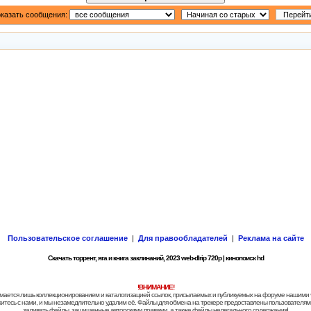
казать сообщения:
Пользовательское соглашение
|
Для правообладателей
|
Реклама на сайте
Скачать торрент, яга и книга заклинаний, 2023 web-dlrip 720p | кинопоиск hd
!ВНИМАНИЕ!
 занимается лишь коллекционированием и каталогизацией ссылок, присылаемых и публикуемых на форуме нашими
яжитесь с нами, и мы незамедлительно удалим её. Файлы для обмена на трекере предоставлены пользователями
заливать файлы, защищенные авторскими правами, а также файлы нелегального содержания!