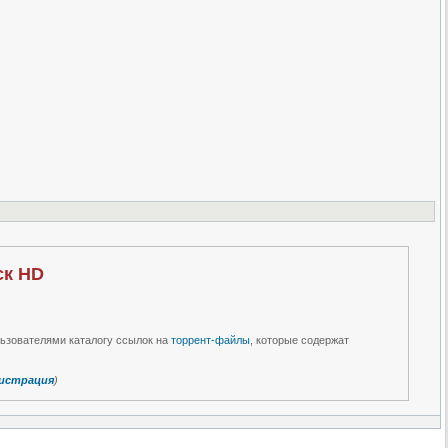
ск HD
льзователями каталогу ссылок на
торрент-файлы
, которые содержат
истрация
)