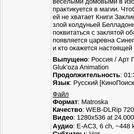
весёлыми домовыми в изб
практикуется в магии. Чт
ей не хватает Книги Закли
злой колдуньей Белладонн
поквитаться с заклятой об
появляется царевна Синег
и кто окажется настоящей
Выпущено
: Россия / Арт 
Gluk’oza Animation
Продолжительность
: 01
Язык
: Русский [КиноПоис
Файл
Формат
: Matroska
Качество
: WEB-DLRip 72
Видео
: 1280x536 at 24.00
Аудио
: E-AC3, 6 ch, ~448 
Субтитры
: Нет