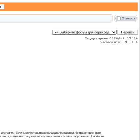
Текущее время:
Сегодня 13:34
Часовой пояс:
GMT + 4
 читателями. Если вы являетесь правообладателем какого-либо представленного
 сайта, и администрация не несёт ответственности за их содержание. Просьба не