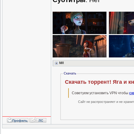
M/I
Скачать
Скачать торрент! Яга и к
Советуем установить VPN чтобы
ск
Сайт не распространяет и не храни