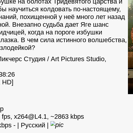
ушке на болотах Тридевятого царства и
обы научиться колдовать по-настоящему,
наний, похищенной у неё много лет назад
ой. Внезапно судьба дает Яге шанс
идчицей, когда на пороге избушки
лазка. В чем сила истинного волшебства,
 злодейкой?
Пикчерс Студия / Art Pictures Studio,
:38:26
к HD]
0p
0 fps, x264@L4.1, ~2863 kbps
kbps - | Русский |