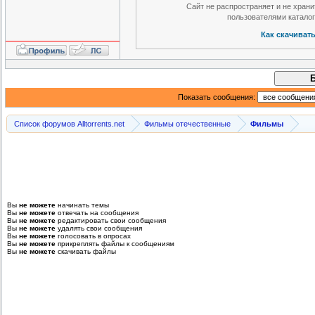
Сайт не распространяет и не хран
пользователями катало
Как скачиват
Показать сообщения:
Список форумов Alltorrents.net
Фильмы отечественные
Фильмы
Вы
не можете
начинать темы
Вы
не можете
отвечать на сообщения
Вы
не можете
редактировать свои сообщения
Вы
не можете
удалять свои сообщения
Вы
не можете
голосовать в опросах
Вы
не можете
прикреплять файлы к сообщениям
Вы
не можете
скачивать файлы