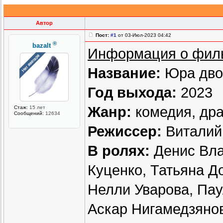
Автор
Пост:
#1
от 03-Июл-2023 04:42
®
bazalt
Информация о фил
Название:
Юра дво
Год выхода:
2023
Жанр:
комедия, др
Стаж:
15 лет
Сообщений:
12634
Режиссер:
Виталий
В ролях:
Денис Вла
Куценко, Татьяна Д
Нелли Уварова, Пау
Аскар Нигамедзяно