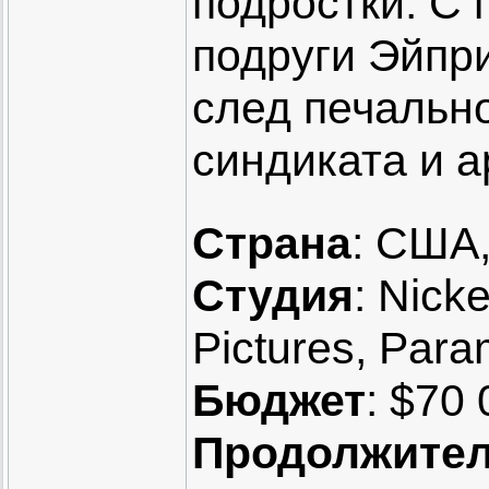
подростки. С
подруги Эйпр
след печально
синдиката и а
Страна
: США
Студия
: Nick
Pictures, Para
Бюджет
: $70
Продолжител