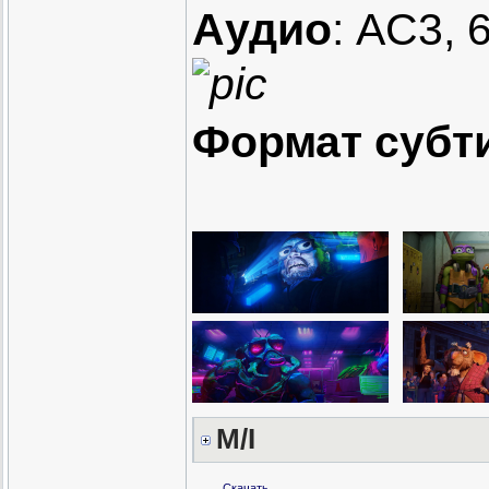
Аудио
: AC3, 
Формат субт
M/I
Скачать