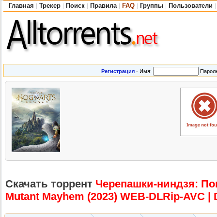
Главная
Трекер
Поиск
Правила
FAQ
Группы
Пользователи
|
|
|
|
|
|
|
Регистрация
·
Имя:
Парол
Скачать торрент
Черепашки-ни
ндзя: По
Mutant Mayhem (2023) WEB-DLRip-AV
C | 