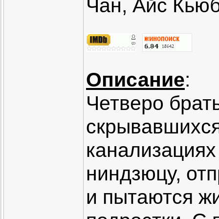
Чан, Айс Кьюб
Описание
:
Четверо брат
скрывавшихся
канализациях
ниндзюцу, от
и пытаются ж