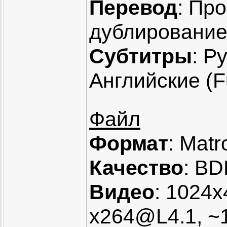
Перевод
: Пр
дублирование) 
Субтитры
: Р
Английские (F
Файл
Формат
: Matr
Качество
: BD
Видео
: 1024x
x264@L4.1, ~