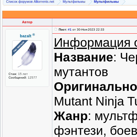
Список форумов Alltorrents.net
Мультфильмы
Мультфильмы
Автор
Пост:
#1
от 30-Ноя-2023 22:33
®
bazalt
Информация 
Название
: Ч
мутантов
Стаж:
15 лет
Сообщений:
12577
Оригинально
Mutant Ninja T
Жанр
: мульт
фэнтези, боев