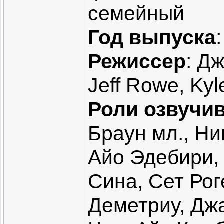
семейный
Год выпуска
Режиссер
: Д
Jeff Rowe, Kyl
Роли озвучи
Браун мл., Ни
Айо Эдебири,
Сина, Сет Рог
Деметриу, Дж