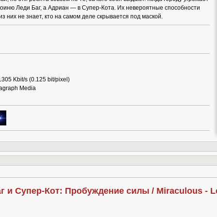
оиню Леди Баг, а Адриан — в Супер-Кота. Их невероятные способности
з них не знает, кто на самом деле скрывается под маской.
05 Kbit/s (0.125 bit/pixel)
ragraph Media
 и Супер-Кот: Пробуждение силы / Miraculous - Le 