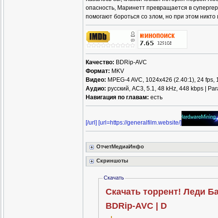
опасность, Маринетт превращается в супергер
помогают бороться со злом, но при этом никто и
Качество:
BDRip-AVC
Формат:
MKV
Видео:
MPEG-4 AVC, 1024x426 (2.40:1), 24 fps, 13
Аудио:
русский, AC3, 5.1, 48 kHz, 448 kbps | Pa
Навигация по главам:
есть
[/url] [url=https://generalfilm.website/]
ОтчетМедиаИнфо
Скриншоты
Скачать
Скачать торрент! Леди Баг
BDRip-AVC | D