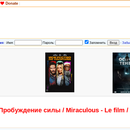
Donate
|
ия
·
Имя:
Пароль:
Запомнить
·
Забы
Пробуждение силы / Miraculous - Le film /