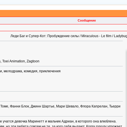
Сообщение
Леди Баг и Супер-Кот: Пробуждение силы / Miraculous - Le film / Ladybug
, Toei Animation, Zagtoon
и, мелодрама, комедия, приключения
 Томе, Фанни Блок, Джинн Шартье, Мари Шевало, Флора Капрелан, Тьерри
е учатся девочка Маринетт и мальчик Адриан, в которого она влюблена.
и, но эти ребята совсем не те, за кого себя выдают. Когда городу угрожает