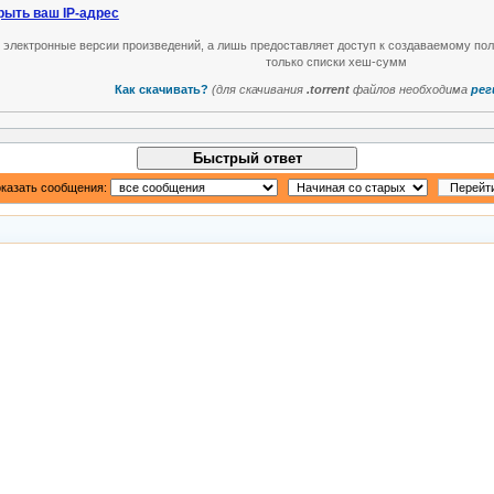
рыть ваш IP-адрес
т электронные версии произведений, а лишь предоставляет доступ к создаваемому по
только списки хеш-сумм
Как скачивать?
(для скачивания
.torrent
файлов необходима
рег
Быстрый ответ
казать сообщения: