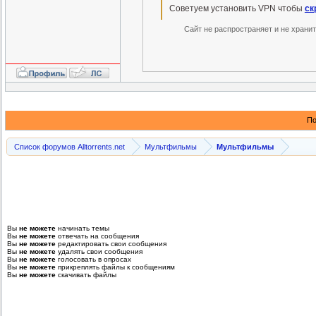
Советуем установить VPN чтобы
ск
Сайт не распространяет и не храни
По
Список форумов Alltorrents.net
Мультфильмы
Мультфильмы
Вы
не можете
начинать темы
Вы
не можете
отвечать на сообщения
Вы
не можете
редактировать свои сообщения
Вы
не можете
удалять свои сообщения
Вы
не можете
голосовать в опросах
Вы
не можете
прикреплять файлы к сообщениям
Вы
не можете
скачивать файлы