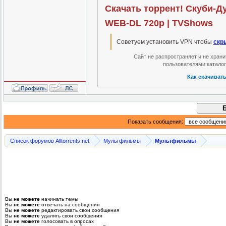
Скачать торрент! Скуби-Ду!
WEB-DL 720p | TVShows
Советуем установить VPN чтобы
скр
Сайт не распространяет и не хран
пользователями катало
Как скачиват
Показать сообщения:
Список форумов Alltorrents.net
Мультфильмы
Мультфильмы
Вы
не можете
начинать темы
Вы
не можете
отвечать на сообщения
Вы
не можете
редактировать свои сообщения
Вы
не можете
удалять свои сообщения
Вы
не можете
голосовать в опросах