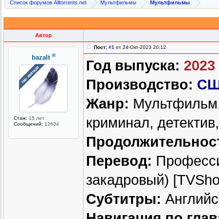
Список форумов Alltorrents.net
Мультфильмы
Мультфильмы
Автор
Пост:
#1
от 24-Окт-2023 20:12
®
bazalt
Год выпуска:
2023
Производство:
С
Жанр:
Мультфильм, 
криминал, детектив
Стаж:
15 лет
Сообщений:
12634
Продолжительнос
Перевод:
Професси
закадровый) [TVSh
Субтитры:
Английск
Навигация по глав