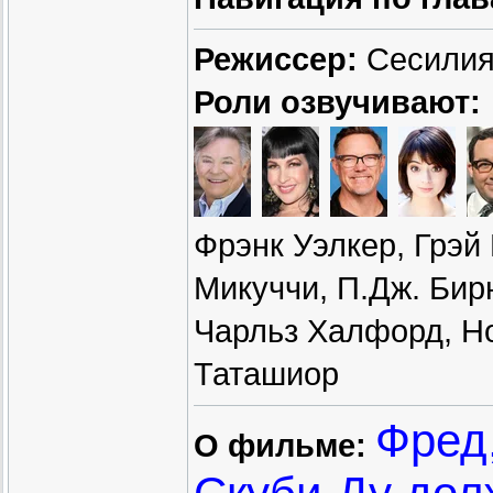
Режиссер:
Сесилия
Роли озвучивают:
Фрэнк Уэлкер, Грэй
Микуччи, П.Дж. Бирн
Чарльз Халфорд, Но
Таташиор
Фред
О фильме: