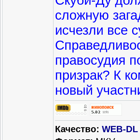
Скуби-Ду дол
сложную зага
исчезли все с
Справедливос
правосудия п
призрак? К к
новый участн
Качество:
WEB-DL 