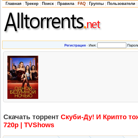
Главная
Трекер
Поиск
Правила
FAQ
Группы
Пользователи
|
|
|
|
|
|
|
Регистрация
·
Имя:
Парол
Скачать торрент
Скуби-Ду! И Крипто тож
720p | TVShows