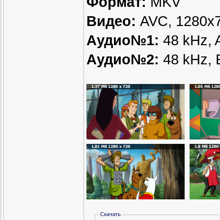
Формат:
MKV
Видео:
AVC, 1280x72
Аудио№1:
48 kHz, A
Аудио№2:
48 kHz, 
Скачать