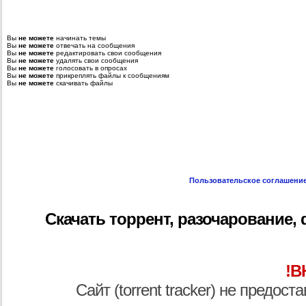
Вы
не можете
начинать темы
Вы
не можете
отвечать на сообщения
Вы
не можете
редактировать свои сообщения
Вы
не можете
удалять свои сообщения
Вы
не можете
голосовать в опросах
Вы
не можете
прикреплять файлы к сообщениям
Вы
не можете
скачивать файлы
Пользовательское соглашени
Скачать торрент, разочарование, di
!В
Сайт (torrent tracker) не предос