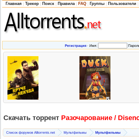
Главная
Трекер
Поиск
Правила
FAQ
Группы
Пользователи
|
|
|
|
|
|
|
Регистрация
·
Имя:
Парол
Скачать торрент
Разочаровани
е / Dise
Список форумов Alltorrents.net
Мультфильмы
Мультфильмы