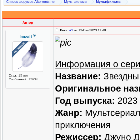
Список форумов Alltorrents.net
Мультфильмы
Мультфильмы
Автор
Пост:
#1
от 13-Окт-2023 11:48
®
bazalt
Информация о сери
Название:
Звездный
Стаж:
15 лет
Сообщений:
12634
Оригинальное наз
Год выпуска:
2023
Жанр:
Мультсериал,
приключения
Режиссер:
Джуно Дж