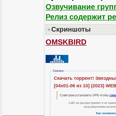
Озвучивание груп
Релиз содержит р
Скриншоты
OMSKBIRD
Скачать
Скачать торрент! Звездный
[04х01-06 из 10] (2023) WE
Советуем установить VPN чтобы
скр
Сайт не распространяет и не хран
пользователями катало
Как скачиват