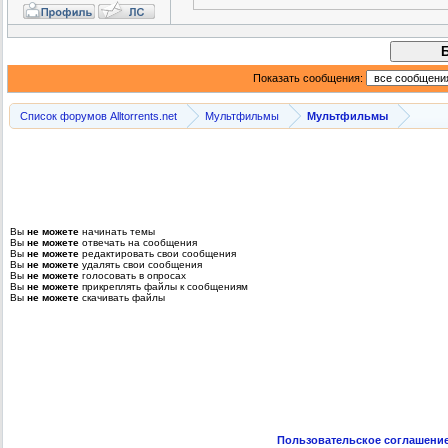
Показать сообщения:
Список форумов Alltorrents.net
Мультфильмы
Мультфильмы
Вы
не можете
начинать темы
Вы
не можете
отвечать на сообщения
Вы
не можете
редактировать свои сообщения
Вы
не можете
удалять свои сообщения
Вы
не можете
голосовать в опросах
Вы
не можете
прикреплять файлы к сообщениям
Вы
не можете
скачивать файлы
Пользовательское соглашени