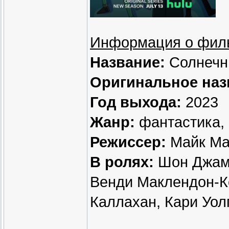
Информация о фил
Название:
Солнечн
Оригинальное наз
Год выхода:
2023
Жанр:
фантастика,
Режиссер:
Майк Ма
В ролях:
Шон Джамб
Венди Маклендон-К
Каллахан, Кари Уол