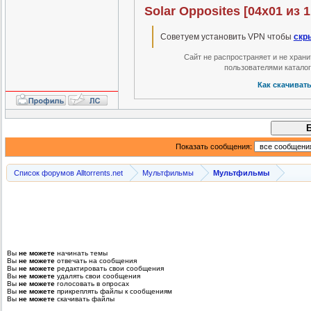
Solar Opposites [04х01 из 
Советуем установить VPN чтобы
скр
Сайт не распространяет и не хран
пользователями катало
Как скачиват
Показать сообщения:
Список форумов Alltorrents.net
Мультфильмы
Мультфильмы
Вы
не можете
начинать темы
Вы
не можете
отвечать на сообщения
Вы
не можете
редактировать свои сообщения
Вы
не можете
удалять свои сообщения
Вы
не можете
голосовать в опросах
Вы
не можете
прикреплять файлы к сообщениям
Вы
не можете
скачивать файлы