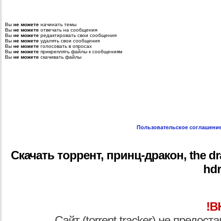
Вы
не можете
начинать темы
Вы
не можете
отвечать на сообщения
Вы
не можете
редактировать свои сообщения
Вы
не можете
удалять свои сообщения
Вы
не можете
голосовать в опросах
Вы
не можете
прикреплять файлы к сообщениям
Вы
не можете
скачивать файлы
Пользовательское соглашени
Скачать торрент, принц-дракон, the drag
hdr
!В
Сайт (torrent tracker) не предос