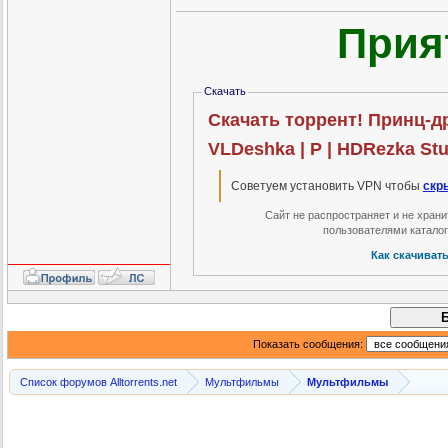
Прия
Скачать
Скачать торрент! Принц-др
VLDeshka | P | HDRezka St
Советуем установить VPN чтобы
скр
Сайт не распространяет и не хран
пользователями катало
Как скачиват
Показать сообщения:
Список форумов Alltorrents.net
Мультфильмы
Мультфильмы