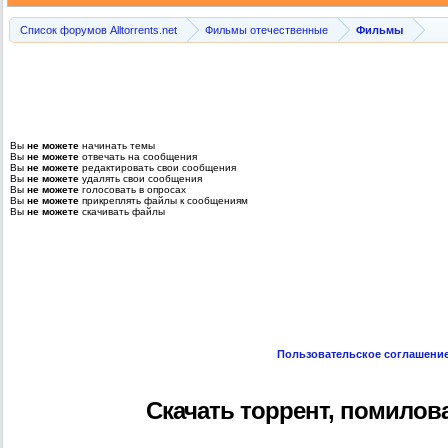
Список форумов Alltorrents.net
Фильмы отечественные
Фильмы
Вы
не можете
начинать темы
Вы
не можете
отвечать на сообщения
Вы
не можете
редактировать свои сообщения
Вы
не можете
удалять свои сообщения
Вы
не можете
голосовать в опросах
Вы
не можете
прикреплять файлы к сообщениям
Вы
не можете
скачивать файлы
Пользовательское соглашени
Скачать торрент, помилование