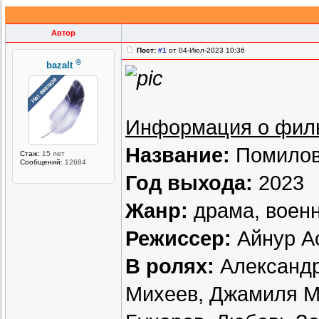
Автор
Пост:
#1
от 04-Июл-2023 10:36
®
bazalt
Информация о фил
Название:
Помилов
Стаж:
15 лет
Сообщений:
12684
Год выхода:
2023
Жанр:
драма, воен
Режиссер:
Айнур А
В ролях:
Александр
Михеев, Джамиля М