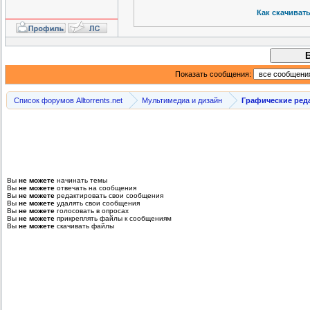
Как скачиват
Показать сообщения:
Список форумов Alltorrents.net
Мультимедиа и дизайн
Графические ред
Вы
не можете
начинать темы
Вы
не можете
отвечать на сообщения
Вы
не можете
редактировать свои сообщения
Вы
не можете
удалять свои сообщения
Вы
не можете
голосовать в опросах
Вы
не можете
прикреплять файлы к сообщениям
Вы
не можете
скачивать файлы