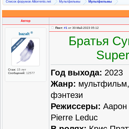
Список форумов Alltorrents.net
Мультфильмы
Мультфильмы
Автор
Пост:
#1
от 30-Май-2023 05:12
®
bazalt
Братья Су
Super
Стаж:
15 лет
Год выхода:
2023
Сообщений:
12577
Жанр:
мультфильм,
фэнтези
Режиссеры:
Аарон 
Pierre Leduc
В ролях:
Крис Пратт