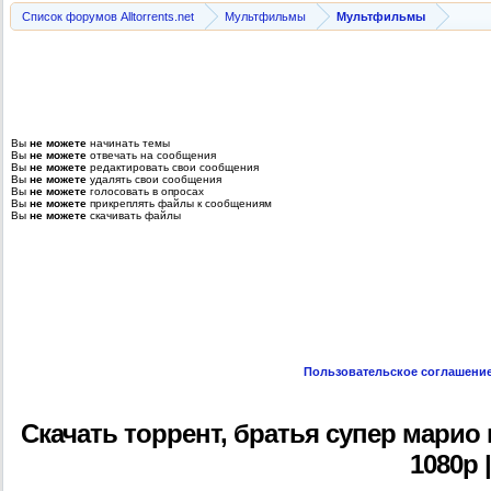
Список форумов Alltorrents.net
Мультфильмы
Мультфильмы
Вы
не можете
начинать темы
Вы
не можете
отвечать на сообщения
Вы
не можете
редактировать свои сообщения
Вы
не можете
удалять свои сообщения
Вы
не можете
голосовать в опросах
Вы
не можете
прикреплять файлы к сообщениям
Вы
не можете
скачивать файлы
Пользовательское соглашени
Скачать торрент, братья супер марио в 
1080p |