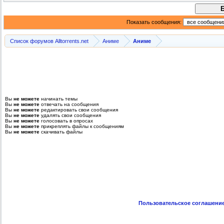
Показать сообщения:
Список форумов Alltorrents.net
Аниме
Аниме
Вы
не можете
начинать темы
Вы
не можете
отвечать на сообщения
Вы
не можете
редактировать свои сообщения
Вы
не можете
удалять свои сообщения
Вы
не можете
голосовать в опросах
Вы
не можете
прикреплять файлы к сообщениям
Вы
не можете
скачивать файлы
Пользовательское соглашени