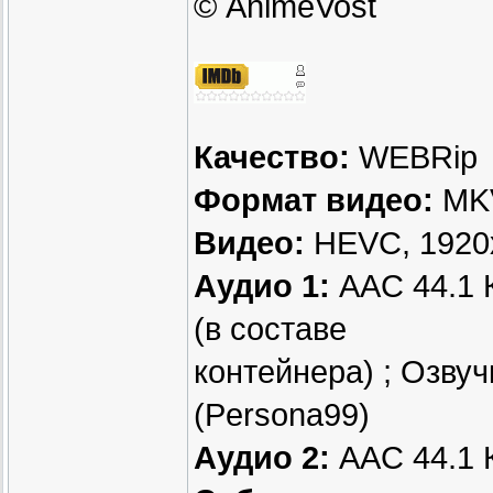
© AnimeVost
Качество:
WEBRip
Формат видео:
MK
Видео:
HEVC, 1920x1
Аудио 1:
AAC 44.1 К
(в составе
контейнера) ; Озву
(Persona99)
Аудио 2:
AAC 44.1 К