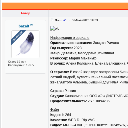
Автор
Пост:
#1
от 06-Май-2023 19:33
®
bazalt
Информация о сериале
Оригинальное название:
Загадка Римана
Год выпуска:
2023
Жанр:
Детектив, мелодрама, криминал
Режиссер:
Мария Маханько
Стаж:
15 лет
В ролях:
Алёна Коломина, Елена Валюшкина, С
Сообщений:
12577
О сериале:
В своей квартире застрелены бизне
летний Андрей, аутист и гениальный математи
жена убитого Альбина, бывший друг Илья Рима
Страна:
Россия
Студия:
Кинокомпания ООО «ЭФ ДИСТРИБЬ
Продолжительность:
2 х ~ 00:44:35
Файл
Кодек:
h.264
Качество:
WEB-DLRip-AVC
Видео:
MPEG-4 AVC, ~ 1600 Кбит/с, 1024x576, 2