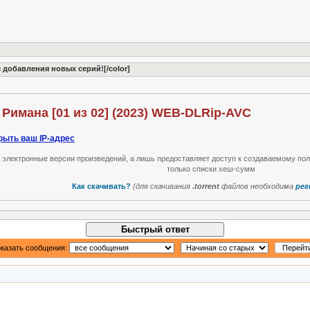
м добавления новых серий![/color]
 Римана [01 из 02] (2023) WEB-DLRip-AVC
рыть ваш IP-адрес
т электронные версии произведений, а лишь предоставляет доступ к создаваемому по
только списки хеш-сумм
Как скачивать?
(для скачивания
.torrent
файлов необходима
рег
Быстрый ответ
казать сообщения: