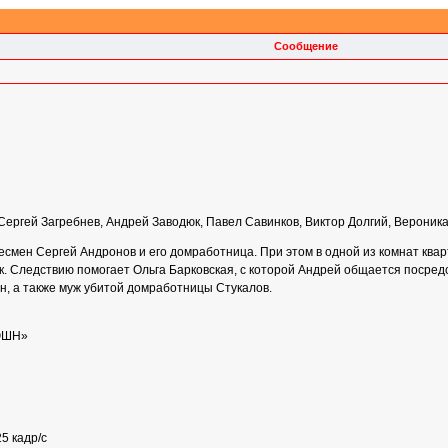
Сообщение
ергей Загребнев, Андрей Заводюк, Павел Савинков, Виктор Долгий, Вероник
смен Сергей Андронов и его домработница. При этом в одной из комнат ква
к. Следствию помогает Ольга Барковская, с которой Андрей общается посре
н, а также муж убитой домработницы Стукалов.
ЮШН»
5 кадр/с