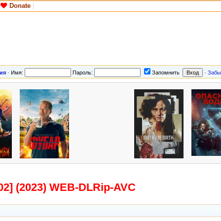
Donate
|
ия
·
Имя:
Пароль:
Запомнить
·
Забы
02] (2023) WEB-DLRip-AV
C