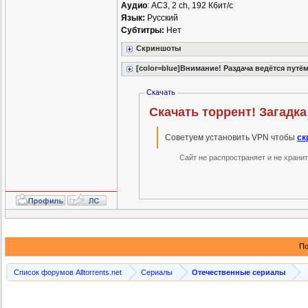
Аудио
: AC3, 2 ch, 192 Кбит/с
Язык:
Русский
Субтитры:
Нет
Скриншоты
[color=blue]Внимание! Раздача ведётся путё
Скачать
Скачать торрент! Загадка
Советуем установить VPN чтобы
ск
Сайт не распространяет и не храни
По
Список форумов Alltorrents.net
Сериалы
Отечественные сериалы