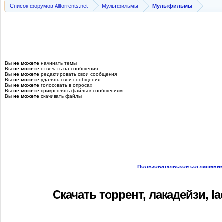
Список форумов Alltorrents.net
Мультфильмы
Мультфильмы
Вы
не можете
начинать темы
Вы
не можете
отвечать на сообщения
Вы
не можете
редактировать свои сообщения
Вы
не можете
удалять свои сообщения
Вы
не можете
голосовать в опросах
Вы
не можете
прикреплять файлы к сообщениям
Вы
не можете
скачивать файлы
Пользовательское соглашени
Скачать торрент, лакадейзи, lac