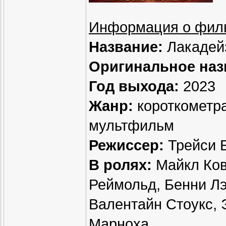
Информация о фил
Название:
Лакадей
Оригинальное наз
Год выхода:
2023
Жанр:
короткометра
мультфильм
Режиссер:
Трейси Б
В ролях:
Майкл Ков
Реймольд, Бенни Лэ
Валентайн Стоукс, 
Марноха