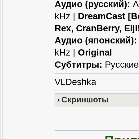
Аудио (русский):
AA
kHz |
DreamCast [Be
Rex, CranBerry, Eiji
Аудио (японский):
kHz |
Original
Субтитры:
Русские
VLDeshka
Скриншоты