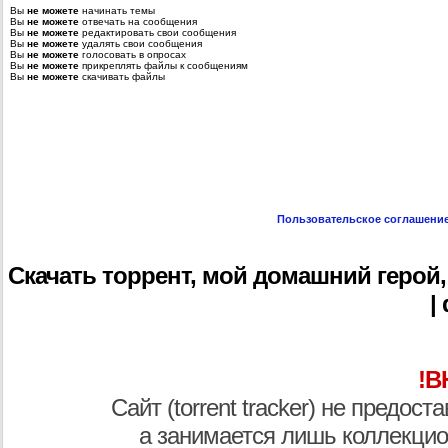
Вы
не можете
начинать темы
Вы
не можете
отвечать на сообщения
Вы
не можете
редактировать свои сообщения
Вы
не можете
удалять свои сообщения
Вы
не можете
голосовать в опросах
Вы
не можете
прикреплять файлы к сообщениям
Вы
не можете
скачивать файлы
Пользовательское соглашени
Скачать торрент, мой домашний герой, m
|
!В
Сайт (torrent tracker) не предос
а занимается лишь коллекцио