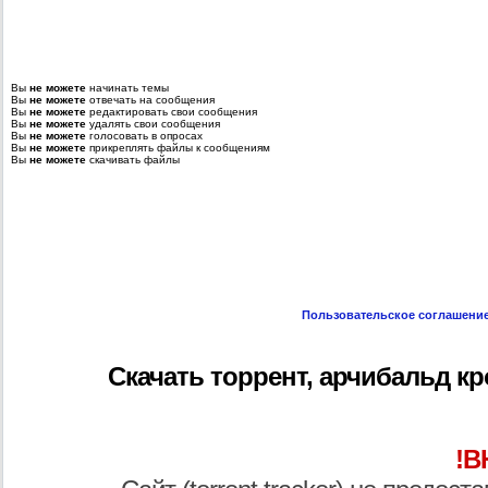
Вы
не можете
начинать темы
Вы
не можете
отвечать на сообщения
Вы
не можете
редактировать свои сообщения
Вы
не можете
удалять свои сообщения
Вы
не можете
голосовать в опросах
Вы
не можете
прикреплять файлы к сообщениям
Вы
не можете
скачивать файлы
Пользовательское соглашени
Скачать торрент, арчибальд кр
!В