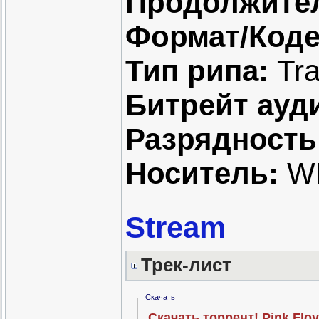
Продолжите
Формат/Коде
Тип рипа:
Tra
Битрейт ауд
Разрядность
Носитель:
W
Stream
Трек-лист
Скачать
Скачать торрент! Pink Floy