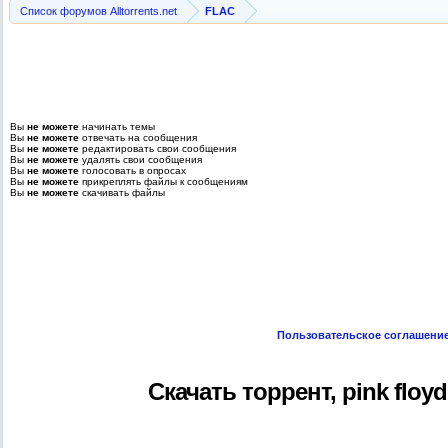
Список форумов Alltorrents.net
FLAC
Вы
не можете
начинать темы
Вы
не можете
отвечать на сообщения
Вы
не можете
редактировать свои сообщения
Вы
не можете
удалять свои сообщения
Вы
не можете
голосовать в опросах
Вы
не можете
прикреплять файлы к сообщениям
Вы
не можете
скачивать файлы
Пользовательское соглашени
Скачать торрент, pink floyd 