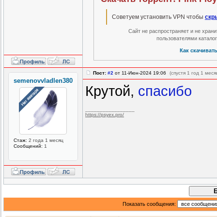
Советуем установить VPN чтобы
скр
Сайт не распространяет и не хран
пользователями катало
Как скачиват
Пост:
#2
от 11-Июн-2024 19:06
(спустя 1 год 1 меся
semenovvladlen380
Крутой,
спасибо
_________________
https://psyex.pro/
Стаж:
2 года 1 месяц
Сообщений:
1
Показать сообщения: