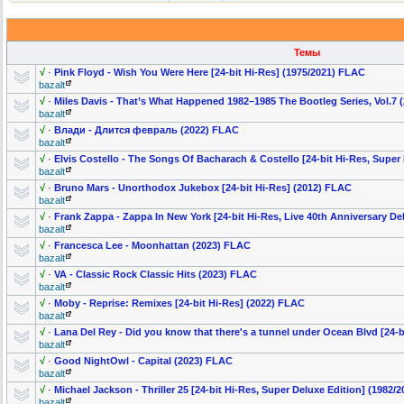
Темы
√
·
Pink Floyd - Wish You Were Here [24-bit Hi-Res] (1975/2021) FLAC
bazalt
√
·
Miles Davis - That’s What Happened 1982–1985 The Bootleg Series, Vol.7 
bazalt
√
·
Влади - Длится февраль (2022) FLAC
bazalt
√
·
Elvis Costello - The Songs Of Bacharach & Costello [24-bit Hi-Res, Super
bazalt
√
·
Bruno Mars - Unorthodox Jukebox [24-bit Hi-Res] (2012) FLAC
bazalt
√
·
Frank Zappa - Zappa In New York [24-bit Hi-Res, Live 40th Anniversary De
bazalt
√
·
Francesca Lee - Moonhattan (2023) FLAC
bazalt
√
·
VA - Classic Rock Classic Hits (2023) FLAC
bazalt
√
·
Moby - Reprise: Remixes [24-bit Hi-Res] (2022) FLAC
bazalt
√
·
Lana Del Rey - Did you know that there's a tunnel under Ocean Blvd [24-b
bazalt
√
·
Good NightOwl - Capital (2023) FLAC
bazalt
√
·
Michael Jackson - Thriller 25 [24-bit Hi-Res, Super Deluxe Edition] (1982/
bazalt