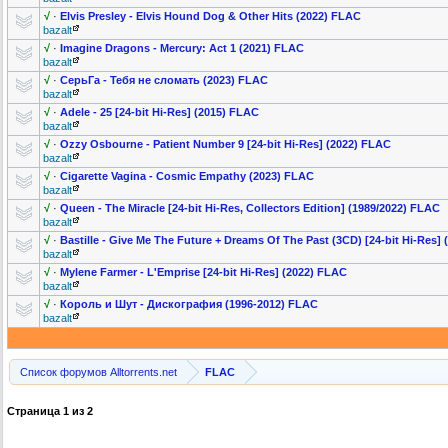
√
·
Elvis Presley - Elvis Hound Dog & Other Hits (2022) FLAC
bazalt
√
·
Imagine Dragons - Mercury: Act 1 (2021) FLAC
bazalt
√
·
СерьГа - Тебя не сломать (2023) FLAC
bazalt
√
·
Adele - 25 [24-bit Hi-Res] (2015) FLAC
bazalt
√
·
Ozzy Osbourne - Patient Number 9 [24-bit Hi-Res] (2022) FLAC
bazalt
√
·
Cigarette Vagina - Cosmic Empathy (2023) FLAC
bazalt
√
·
Queen - The Miracle [24-bit Hi-Res, Collectors Edition] (1989/2022) FLAC
bazalt
√
·
Bastille - Give Me The Future + Dreams Of The Past (3CD) [24-bit Hi-Res]
bazalt
√
·
Mylene Farmer - L'Emprise
[24-bit Hi-Res] (2022) FLAC
bazalt
√
·
Король и Шут - Дискография (1996-2012) FLAC
bazalt
Список форумов Alltorrents.net
FLAC
Страница
1
из
2