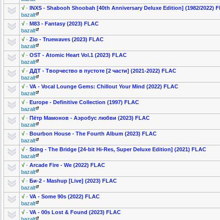
√
·
INXS - Shabooh Shoobah [40th Anniversary Deluxe Edition] (1982/2022) 
bazalt
√
·
M83 - Fantasy (2023) FLAC
bazalt
√
·
Zio - Truewaves (2023) FLAC
bazalt
√
·
OST - Atomic Heart Vol.1 (2023) FLAC
bazalt
√
·
ДДТ - Творчество в пустоте [2 части] (2021-2022) FLAC
bazalt
√
·
VA - Vocal Lounge Gems: Chillout Your Mind (2022) FLAC
bazalt
√
·
Europe - Definitive Collection (1997) FLAC
bazalt
√
·
Пётр Мамонов - Аэробус любви (2023) FLAC
bazalt
√
·
Bourbon House - The Fourth Album (2023) FLAC
bazalt
√
·
Sting - The Bridge [24-bit Hi-Res, Super Deluxe Edition] (2021) FLAC
bazalt
√
·
Arcade Fire - We (2022) FLAC
bazalt
√
·
Би-2 - Mashup [Live] (2023) FLAC
bazalt
√
·
VA - Some 90s (2022) FLAC
bazalt
√
·
VA - 00s Lost & Found (2023) FLAC
bazalt