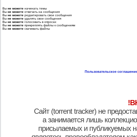
Вы
не можете
начинать темы
Вы
не можете
отвечать на сообщения
Вы
не можете
редактировать свои сообщения
Вы
не можете
удалять свои сообщения
Вы
не можете
голосовать в опросах
Вы
не можете
прикреплять файлы к сообщениям
Вы
не можете
скачивать файлы
Пользовательское соглашени
!В
Сайт (torrent tracker) не предос
а занимается лишь коллекцио
присылаемых и публикуемых н
являетесь правообладателем как