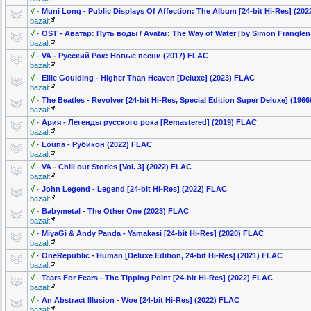
√
·
Muni Long - Public Displays Of Affection: The Album [24-bit Hi-Res] (20
bazalt
√
·
OST - Аватар: Путь воды / Avatar: The Way of Water [by Simon Franglen
bazalt
√
·
VA - Русский Рок: Новые песни (2017) FLAC
bazalt
√
·
Ellie Goulding - Higher Than Heaven [Deluxe] (2023) FLAC
bazalt
√
·
The Beatles - Revolver [24-bit Hi-Res, Special Edition Super Deluxe] (196
bazalt
√
·
Ария - Легенды русского рока [Remastered] (2019) FLAC
bazalt
√
·
Louna - Рубикон (2022) FLAC
bazalt
√
·
VA - Chill out Stories [Vol. 3] (2022) FLAC
bazalt
√
·
John Legend - Legend [24-bit Hi-Res] (2022) FLAC
bazalt
√
·
Babymetal - The Other One (2023) FLAC
bazalt
√
·
MiyaGi & Andy Panda - Yamakasi [24-bit Hi-Res] (2020) FLAC
bazalt
√
·
OneRepublic - Human [Deluxe Edition, 24-bit Hi-Res] (2021) FLAC
bazalt
√
·
Tears For Fears - The Tipping Point [24-bit Hi-Res] (2022) FLAC
bazalt
√
·
An Abstract Illusion - Woe [24-bit Hi-Res] (2022) FLAC
bazalt