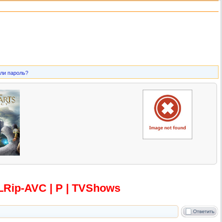
ли пароль?
DLRip-AV
C | P | TVShows