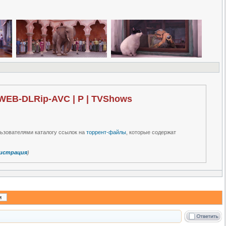
) WEB-DLRip-AVC | P | TVShows
льзователями каталогу ссылок на
торрент-файлы
, которые содержат
истрация
)