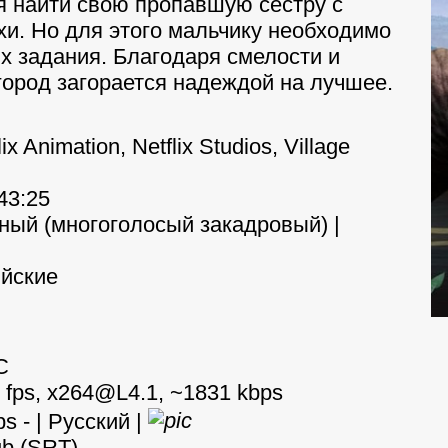
 найти свою пропавшую сестру с
и. Но для этого мальчику необходимо
 задания. Благодаря смелости и
город загорается надеждой на лучшее.
lix Animation, Netflix Studios, Village
:43:25
ный (многоголосый закадровый) |
ийские
C
0 fps, x264@L4.1, ~1831 kbps
ps - | Русский |
sub (SRT)