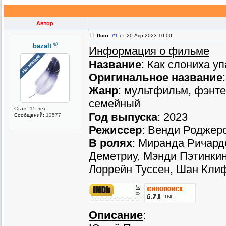
Автор
Пост:
#1
от 20-Апр-2023 10:00
®
bazalt
Информация о фильме
Название
: Как слониха уп
Оригинальное название
Жанр
: мультфильм, фэнте
семейный
Стаж:
15 лет
Год выпуска
: 2023
Сообщений:
12577
Режиссер
: Венди Роджерс
В ролях
: Миранда Ричард
Деметриу, Мэнди Пэтинкин
Лоррейн Туссен, Шан Кли
Описание
: