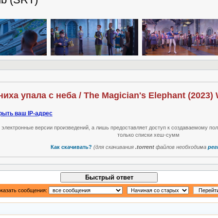
иха упала с неба / The Magician's Elephant (2023
рыть ваш IP-адрес
т электронные версии произведений, а лишь предоставляет доступ к создаваемому по
только списки хеш-сумм
Как скачивать?
(для скачивания
.torrent
файлов необходима
рег
Быстрый ответ
казать сообщения: