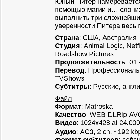
Юный Питер намеревается
помощью магии и… слоних
выполнить три сложнейших
уверенности Питера весь 
Страна
: США, Австралия
Студия
: Animal Logic, Netf
Roadshow Pictures
Продолжительность
: 01
Перевод
: Профессиональ
TVShows
Субтитры
: Русские, англ
Файл
Формат
: Matroska
Качество
: WEB-DLRip-AV
Видео
: 1024x428 at 24.00
Аудио
: AC3, 2 ch, ~192 kb
Формат субтитров
: soft