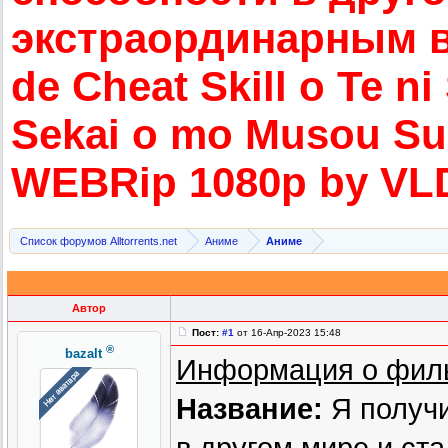
экстраордина
рным в
de Cheat Skill o Te ni
Sekai o mo Musou Sur
WEBRip 1080p by VLD
Список форумов Alltorrents.net
Аниме
Аниме
Автор
Пост:
#1
от 16-Апр-2023 15:48
®
bazalt
Информация о фил
Название:
Я получи