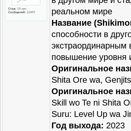
в другом мире и ст
реальном мире
Стаж:
15 лет
Сообщений:
12457
Название (Shikimor
способности в друг
экстраординарным в
повышение уровня 
Оригинальное наз
Shita Ore wa, Genji
Оригинальное назв
Skill wo Te ni Shita
Suru: Level Up wa Ji
Год выхода:
2023