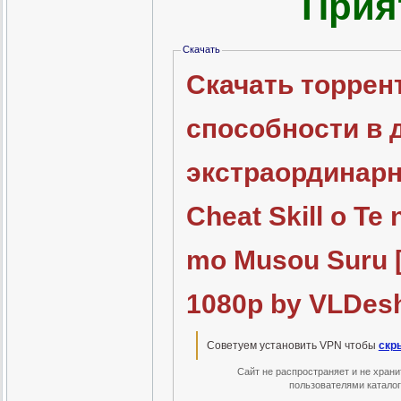
Прия
Скачать
Скачать торрен
способности в 
экстраординарн
Cheat Skill o Te 
mo Musou Suru [
1080p by VLDesh
Советуем установить VPN чтобы
скр
Сайт не распространяет и не хран
пользователями катало