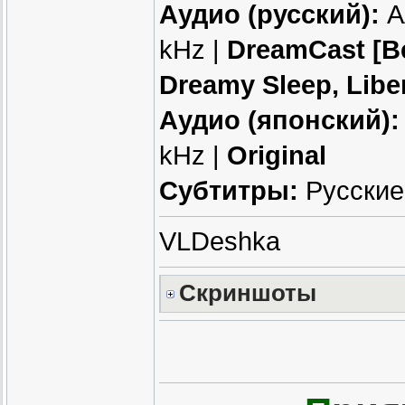
Аудио (русский):
AA
kHz |
DreamCast [Be
Dreamy Sleep, Liber
Аудио (японский):
kHz |
Original
Субтитры:
Русские
VLDeshka
Скриншоты