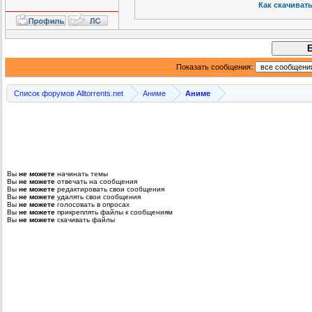
Как скачиват
Показать сообщения:
Список форумов Alltorrents.net
Аниме
Аниме
Вы
не можете
начинать темы
Вы
не можете
отвечать на сообщения
Вы
не можете
редактировать свои сообщения
Вы
не можете
удалять свои сообщения
Вы
не можете
голосовать в опросах
Вы
не можете
прикреплять файлы к сообщениям
Вы
не можете
скачивать файлы