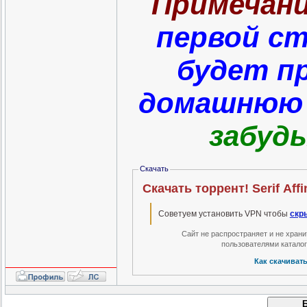
Примечани
первой с
будет п
домашнюю 
забудь
Скачать
Скачать торрент! Serif Affi
Советуем установить VPN чтобы
скр
Сайт не распространяет и не хран
пользователями катало
Как скачиват