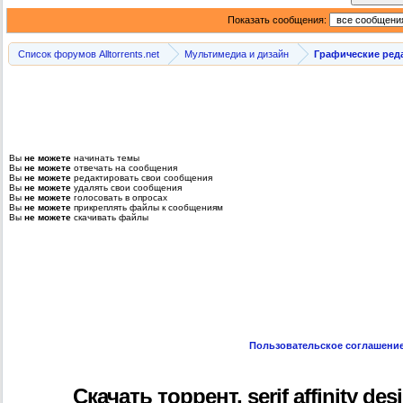
Показать сообщения:
Список форумов Alltorrents.net
Мультимедиа и дизайн
Графические ред
Вы
не можете
начинать темы
Вы
не можете
отвечать на сообщения
Вы
не можете
редактировать свои сообщения
Вы
не можете
удалять свои сообщения
Вы
не можете
голосовать в опросах
Вы
не можете
прикреплять файлы к сообщениям
Вы
не можете
скачивать файлы
Пользовательское соглашени
Скачать торрент, serif affinity des