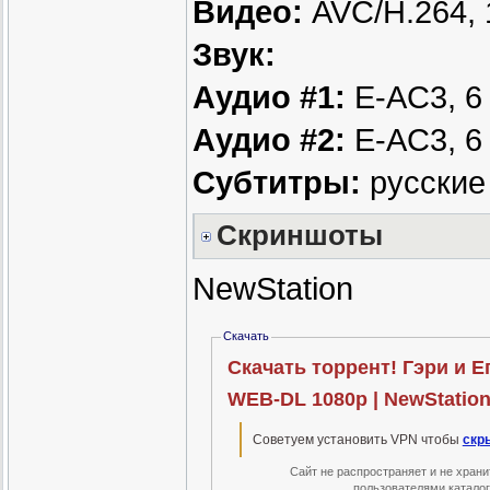
Видео:
AVC/H.264, 
Звук:
Аудио #1:
E-AC3, 6 
Аудио #2:
E-AC3, 6 
Субтитры:
русские 
Скриншоты
NewStation
Скачать
Скачать торрент! Гэри и Ег
WEB-DL 1080p | NewStatio
Советуем установить VPN чтобы
скр
Сайт не распространяет и не хран
пользователями катало