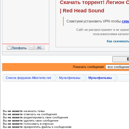
Скачать торрент! Легион С
| Red Head Sound
Советуем установить VPN чтобы
скр
Сайт не распространяет и не хран
пользователями катало
Как скачиват
Показать сообщения:
Список форумов Alltorrents.net
Мультфильмы
Мультфильмы
Вы
не можете
начинать темы
Вы
не можете
отвечать на сообщения
Вы
не можете
редактировать свои сообщения
Вы
не можете
удалять свои сообщения
Вы
не можете
голосовать в опросах
Вы
не можете
прикреплять файлы к сообщениям