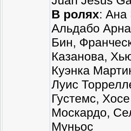
Juan Jesús Ga
В ролях
: Ана
Альдабо Арна
Бин, Франчес
Казанова, Хь
Куэнка Марти
Луис Торрелл
Густемс, Хос
Москардо, Се
Муньос