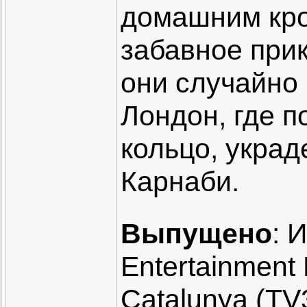
домашним кро
забавное прик
они случайно
Лондон, где 
кольцо, укра
Карнаби.
Выпущено
: 
Entertainment 
Catalunya (TV