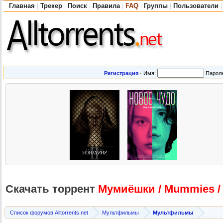
Главная
Трекер
Поиск
Правила
FAQ
Группы
Пользователи
|
|
|
|
|
|
|
Регистрация
·
Имя:
Парол
Скачать торрент
Мумиёшки / Mummies /
Список форумов Alltorrents.net
Мультфильмы
Мультфильмы