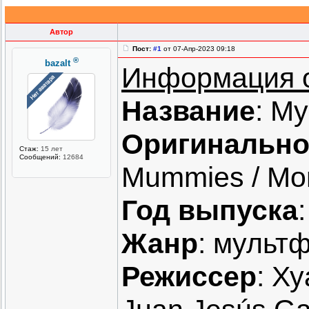
Автор
Пост:
#1
от 07-Апр-2023 09:18
®
bazalt
Информация 
Название
: М
Оригинально
Стаж:
15 лет
Сообщений:
12684
Mummies / Mo
Год выпуска
Жанр
: мульт
Режиссер
: Х