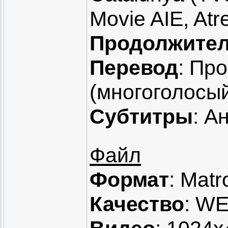
Movie AIE, At
Продолжител
Перевод
: Пр
(многоголосый
Субтитры
: А
Файл
Формат
: Matr
Качество
: W