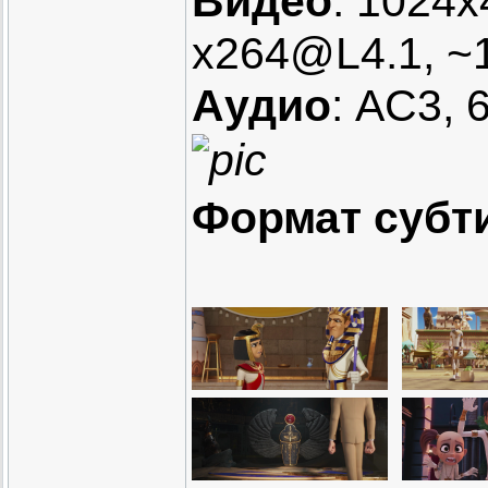
Видео
: 1024x
x264@L4.1, ~
Аудио
: AC3, 
Формат субт