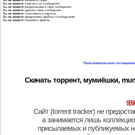
Вы
не можете
начинать темы
Вы
не можете
отвечать на сообщения
Вы
не можете
редактировать свои сообщения
Вы
не можете
удалять свои сообщения
Вы
не можете
голосовать в опросах
Вы
не можете
прикреплять файлы к сообщениям
Вы
не можете
скачивать файлы
Пользовательское соглашени
Скачать торрент, мумиёшки, mummi
!В
Сайт (torrent tracker) не предос
а занимается лишь коллекцио
присылаемых и публикуемых н