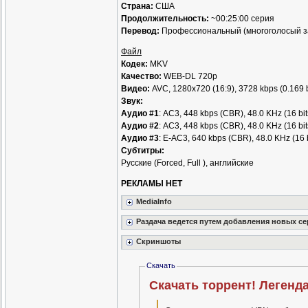
Страна:
США
Продолжительность:
~00:25:00 серия
Перевод:
Профессиональный (многоголосый за
Файл
Кодек:
MKV
Качество:
WEB-DL 720p
Видео:
AVC, 1280x720 (16:9), 3728 kbps (0.169 b
Звук:
Аудио #1
: AC3, 448 kbps (CBR), 48.0 KHz (16 bit
Аудио #2
: AC3, 448 kbps (CBR), 48.0 KHz (16 bit
Аудио #3
: Е-AC3, 640 kbps (CBR), 48.0 KHz (16 bi
Субтитры:
Русские (Forced, Full ), английские
РЕКЛАМЫ НЕТ
MediaInfo
Раздача ведется путем добавления новых с
Скриншоты
Скачать
Скачать торрент! Легенда 