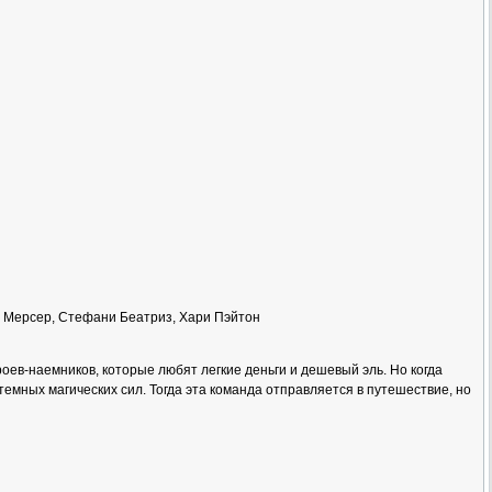
ю Мерсер, Стефани Беатриз, Хари Пэйтон
роев-наемников, которые любят легкие деньги и дешевый эль. Но когда
темных магических сил. Тогда эта команда отправляется в путешествие, но