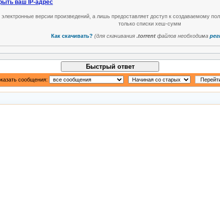
рыть ваш IP-адрес
т электронные версии произведений, а лишь предоставляет доступ к создаваемому по
только списки хеш-сумм
Как скачивать?
(для скачивания
.torrent
файлов необходима
рег
Быстрый ответ
казать сообщения: