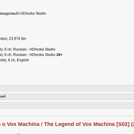
кадровый) HDrezka Studio
/px), 23,976 fps
s), 6 ch, Russian - HDrezka Studio
s), 6 ch, Russian - HDrezka Studio
18+
ts), 6 ch, English
ерий
о Vox Machina / The Legend of Vox Machina [S02] 