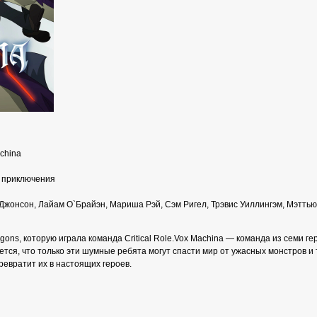
china
, приключения
жонсон, Лайам О`Брайэн, Мариша Рэй, Сэм Ригел, Трэвис Уиллингэм, Мэтть
ns, которую играла команда Critical Role.Vox Machina — команда из семи ге
ется, что только эти шумные ребята могут спасти мир от ужасных монстров и 
ревратит их в настоящих героев.