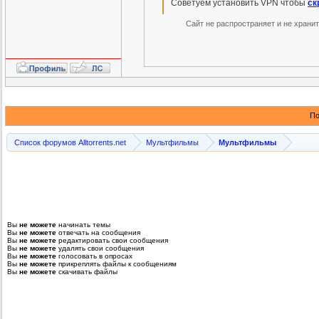
Советуем установить VPN чтобы
ск
Сайт не распространяет и не храни
По
Список форумов Alltorrents.net
Мультфильмы
Мультфильмы
Вы
не можете
начинать темы
Вы
не можете
отвечать на сообщения
Вы
не можете
редактировать свои сообщения
Вы
не можете
удалять свои сообщения
Вы
не можете
голосовать в опросах
Вы
не можете
прикреплять файлы к сообщениям
Вы
не можете
скачивать файлы