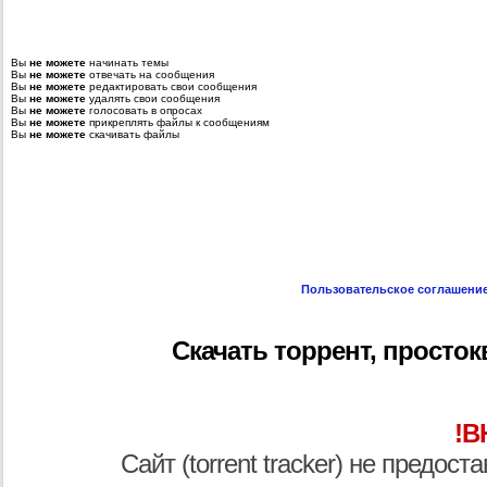
Вы
не можете
начинать темы
Вы
не можете
отвечать на сообщения
Вы
не можете
редактировать свои сообщения
Вы
не можете
удалять свои сообщения
Вы
не можете
голосовать в опросах
Вы
не можете
прикреплять файлы к сообщениям
Вы
не можете
скачивать файлы
Пользовательское соглашени
Скачать торрент, простокв
!В
Сайт (torrent tracker) не предос