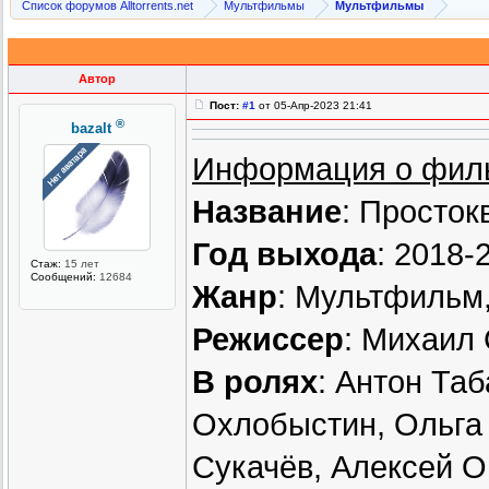
Список форумов Alltorrents.net
Мультфильмы
Мультфильмы
Автор
Пост:
#1
от 05-Апр-2023 21:41
®
bazalt
Информация о фил
Название
: Просто
Год выхода
: 2018-
Стаж:
15 лет
Сообщений:
12684
Жанр
: Мультфильм
Режиссер
: Михаил
В ролях
: Антон Та
Охлобыстин, Ольга 
Сукачёв, Алексей 