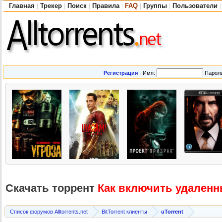
Главная
Трекер
Поиск
Правила
FAQ
Группы
Пользователи
|
|
|
|
|
|
|
Регистрация
·
Имя:
Парол
Скачать торрент
Как включить удаленн
Список форумов Alltorrents.net
BitTorrent клиенты
uTorrent