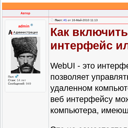
Автор
Пост:
#1
от 16-Май-2010 11:13
®
admin
Как включить
интерфейс ил
WebUI - это интерф
позволяет управлят
Пол:
Стаж:
14 лет
Сообщений:
949
удаленном компьюте
веб интерфейсу мо
компьютера, имеюще