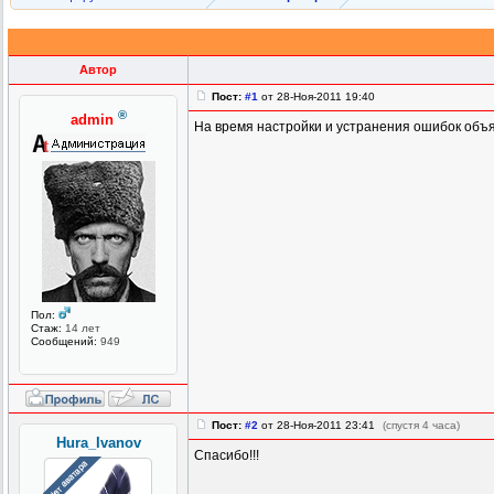
Автор
Пост:
#1
от 28-Ноя-2011 19:40
®
admin
На время настройки и устранения ошибок объ
Пол:
Стаж:
14 лет
Сообщений:
949
Пост:
#2
от 28-Ноя-2011 23:41
(спустя 4 часа)
Hura_Ivanov
Спасибо!!!