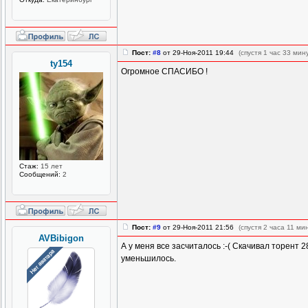
Пост:
#8
от 29-Ноя-2011 19:44
(спустя 1 час 33 мин
ty154
Огромное СПАСИБО !
Стаж:
15 лет
Сообщений:
2
Пост:
#9
от 29-Ноя-2011 21:56
(спустя 2 часа 11 ми
AVBibigon
А у меня все засчиталось :-( Скачивал торент 
уменьшилось.