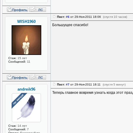
Пост:
#6
от 29-Ноя-2011 18:06
(спустя 10 часов)
WISH1960
Большущее спасибо!
Стаж:
15 лет
Сообщений:
11
Пост:
#7
от 29-Ноя-2011 18:11
(спустя 5 минут)
andreik96
Теперь главное вовремя узнать когда этот праз
Стаж:
14 лет
Сообщений:
7
Откуда:
Екатеринбург