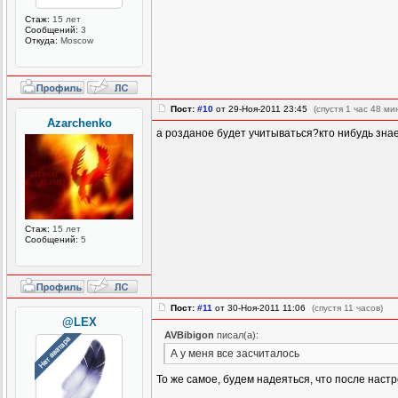
Стаж:
15 лет
Сообщений:
3
Откуда:
Moscow
Пост:
#10
от 29-Ноя-2011 23:45
(спустя 1 час 48 ми
Azarchenko
а розданое будет учитываться?кто нибудь зна
Стаж:
15 лет
Сообщений:
5
Пост:
#11
от 30-Ноя-2011 11:06
(спустя 11 часов)
@LEX
AVBibigon
писал(а):
А у меня все засчиталось
То же самое, будем надеяться, что после настро