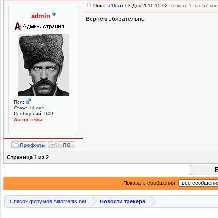
Пост:
#15
от 03-Дек-2011 15:02
(спустя 1 час 57 ми
®
admin
Вернем обязательно.
Пол:
Стаж:
14 лет
Сообщений:
949
Автор темы
Страница
1
из
2
Показать сообщения:
Список форумов Alltorrents.net
Новости трекера