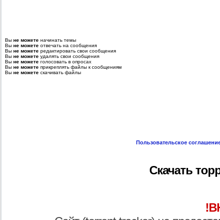
Вы
не можете
начинать темы
Вы
не можете
отвечать на сообщения
Вы
не можете
редактировать свои сообщения
Вы
не можете
удалять свои сообщения
Вы
не можете
голосовать в опросах
Вы
не можете
прикреплять файлы к сообщениям
Вы
не можете
скачивать файлы
Пользовательское соглашени
Скачать торр
!В