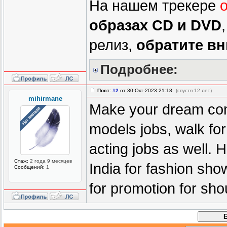
На нашем трекере
образах CD и DVD
релиз,
обратите в
Подробнее:
Пост:
#2
от 30-Окт-2023 21:18
(спустя 12 лет)
mihirmane
Make your dream come
models jobs, walk for
acting jobs as well. 
Стаж:
2 года 9 месяцев
India for fashion sho
Сообщений:
1
for promotion for sho