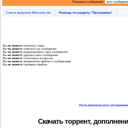
Показать сообщения:
Список форумов Alltorrents.net
Помощь по разделу "Программы"
Вы
не можете
начинать темы
Вы
не можете
отвечать на сообщения
Вы
не можете
редактировать свои сообщения
Вы
не можете
удалять свои сообщения
Вы
не можете
голосовать в опросах
Вы
не можете
прикреплять файлы к сообщениям
Вы
не можете
скачивать файлы
Пользовательское соглашени
Скачать торрент, дополнен