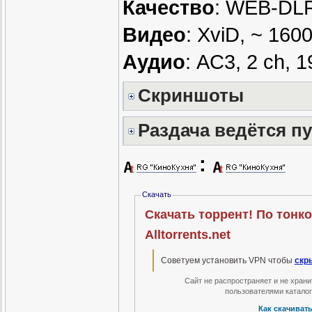
Качество
: WEB-DLR
Видео
: XviD, ~ 160
Аудио
: AC3, 2 ch, 
Скриншоты
Раздача ведётся п
:
Скачать
Скачать торрент! По тонкому льду [01-04 из 04] (20
Alltorrents.net
Советуем установить VPN чтобы
скр
Сайт не распространяет и не хран
пользователями катало
Как скачиват