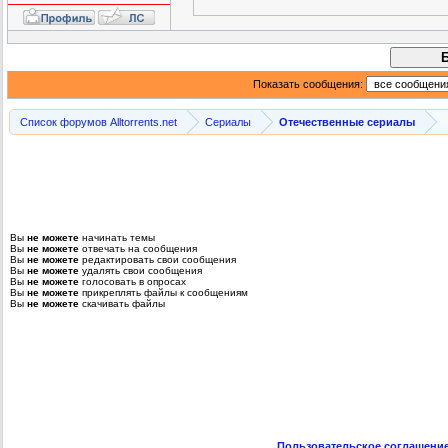
Показать сообщения:
Список форумов Alltorrents.net
Сериалы
Отечественные сериалы
Вы
не можете
начинать темы
Вы
не можете
отвечать на сообщения
Вы
не можете
редактировать свои сообщения
Вы
не можете
удалять свои сообщения
Вы
не можете
голосовать в опросах
Вы
не можете
прикреплять файлы к сообщениям
Вы
не можете
скачивать файлы
Пользовательское соглашени