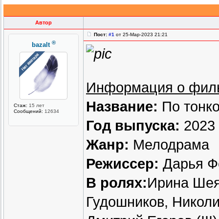
Автор
Пост:
#1
от 25-Мар-2023 21:21
®
bazalt
Информация о фил
Название:
По тонко
Стаж:
15 лет
Сообщений:
12634
Год выпуска:
2023
Жанр:
Мелодрама
Режиссер:
Дарья Ф
В ролях:
Ирина Шея
Гудошников, Николи