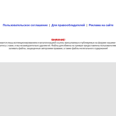
Пользовательское соглашение
|
Для правообладателей
|
Реклама на сайте
!ВНИМАНИЕ!
 занимается лишь коллекционированием и каталогизацией ссылок, присылаемых и публикуемых на форуме нашими
яжитесь с нами, и мы незамедлительно удалим её. Файлы для обмена на трекере предоставлены пользователями
заливать файлы, защищенные авторскими правами, а также файлы нелегального содержания!