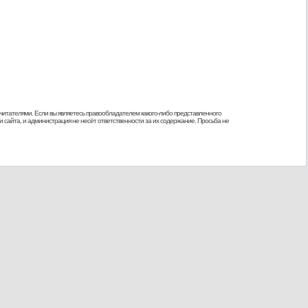
 читателями. Если вы являетесь правообладателем какого-либо представленного
 сайта, и администрация не несёт ответственности за их содержание. Просьба не