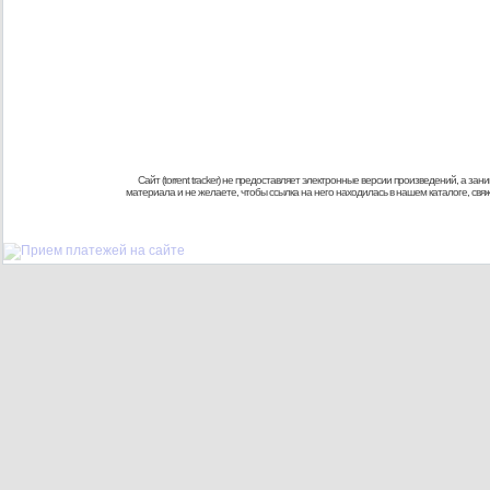
Сайт (torrent tracker) не предоставляет электронные версии произведений, а
материала и не желаете, чтобы ссылка на него находилась в нашем каталоге, св