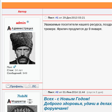
Автор
Пост:
#1
от 29-Дек-2013 03:21
®
admin
Уважаемые посетители нашего ресурса, поздр
трекере. Фрилич продлится до 9 января.
Пол:
Стаж:
14 лет
Сообщений:
949
Пост:
#2
от 01-Янв-2014 11:44
(спустя 3 дня)
7lobiN
Всех - с Новым Годом!
Доброго здоровья, удачи в дела
форумчане!