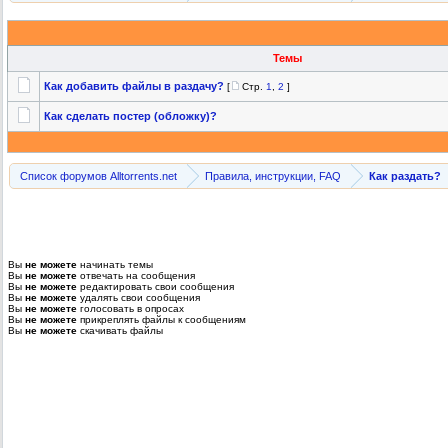
Темы
Как добавить файлы в раздачу?
[
Стр.
1
,
2
]
Как сделать постер (обложку)?
Список форумов Alltorrents.net
Правила, инструкции, FAQ
Как раздать?
Вы
не можете
начинать темы
Вы
не можете
отвечать на сообщения
Вы
не можете
редактировать свои сообщения
Вы
не можете
удалять свои сообщения
Вы
не можете
голосовать в опросах
Вы
не можете
прикреплять файлы к сообщениям
Вы
не можете
скачивать файлы