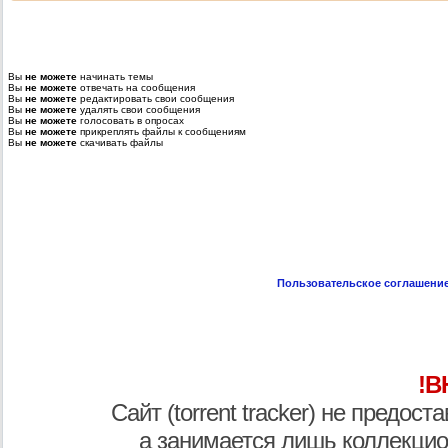
Вы
не можете
начинать темы
Вы
не можете
отвечать на сообщения
Вы
не можете
редактировать свои сообщения
Вы
не можете
удалять свои сообщения
Вы
не можете
голосовать в опросах
Вы
не можете
прикреплять файлы к сообщениям
Вы
не можете
скачивать файлы
Пользовательское соглашени
!В
Сайт (torrent tracker) не предос
а занимается лишь коллекцио