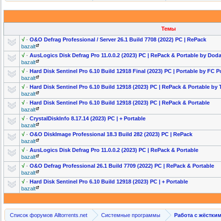
Темы
√
·
O&O Defrag Professional
/ Server 26.1 Build 7708 (2022) PC | RePack
bazalt
√
·
AusLogics Disk Defrag Pro 11.0.0.2 (2023) РС | RePack & Portable by Dod
bazalt
√
·
Hard Disk Sentinel Pro 6.10 Build 12918 Final (2023) PC | Portable by FC P
bazalt
√
·
Hard Disk Sentinel Pro 6.10 Build 12918 (2023) PC | RePack & Portable by
bazalt
√
·
Hard Disk Sentinel Pro 6.10 Build 12918 (2023) PC | RePack & Portable
bazalt
√
·
CrystalDiskI
nfo 8.17.14 (2023) PC | + Portable
bazalt
√
·
O&O DiskImage Professional
18.3 Build 282 (2023) PC | RePack
bazalt
√
·
AusLogics Disk Defrag Pro 11.0.0.2 (2023) РС | RePack & Portable
bazalt
√
·
O&O Defrag Professional
26.1 Build 7709 (2022) PC | RePack & Portable
bazalt
√
·
Hard Disk Sentinel Pro 6.10 Build 12918 (2023) PC | + Portable
bazalt
Список форумов Alltorrents.net
Системные программы
Работа с жёстки