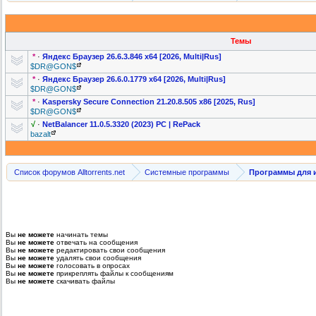
Темы
*
·
Яндекс Браузер 26.6.3.846 x64 [2026, Multi|Rus]
$DR@GON$
*
·
Яндекс Браузер 26.6.0.1779 x64 [2026, Multi|Rus]
$DR@GON$
*
·
Kaspersky Secure Connection 21.20.8.505 x86 [2025, Rus]
$DR@GON$
√
·
NetBalancer 11.0.5.3320 (2023) PC | RePack
bazalt
Список форумов Alltorrents.net
Системные программы
Программы для и
Вы
не можете
начинать темы
Вы
не можете
отвечать на сообщения
Вы
не можете
редактировать свои сообщения
Вы
не можете
удалять свои сообщения
Вы
не можете
голосовать в опросах
Вы
не можете
прикреплять файлы к сообщениям
Вы
не можете
скачивать файлы